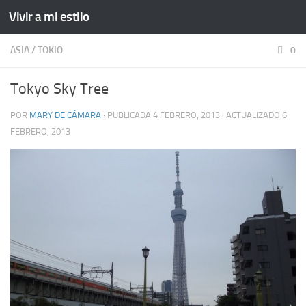
Vivir a mi estilo
ASIA
/
TOKIO
0
Tokyo Sky Tree
POR
MARY DE CÁMARA
· PUBLICADA
4 FEBRERO, 2013
· ACTUALIZADO
6
FEBRERO, 2013