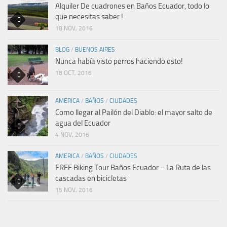
Alquiler De cuadrones en Baños Ecuador, todo lo
que necesitas saber !
18 NOV, 2016
BLOG
/
BUENOS AIRES
Nunca había visto perros haciendo esto!
18 OCT, 2016
AMERICA
/
BAÑOS
/
CIUDADES
Como llegar al Pailón del Diablo: el mayor salto de
agua del Ecuador
4 NOV, 2016
AMERICA
/
BAÑOS
/
CIUDADES
FREE Biking Tour Baños Ecuador – La Ruta de las
cascadas en bicicletas
15 NOV, 2016