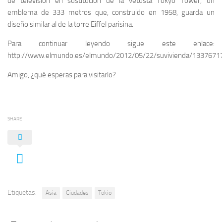
de televisión en sustitución de la vetusta Tokyo Tower, un
emblema de 333 metros que, construido en 1958, guarda un
diseño similar al de la torre Eiffel parisina.
Para continuar leyendo sigue este enlace:
http://www.elmundo.es/elmundo/2012/05/22/suvivienda/1337671
Amigo, ¿qué esperas para visitarlo?
SHARE
Etiquetas:
Asia
Ciudades
Tokio