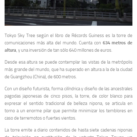
Tokyo Sky Tree según el libro de Récords Guiness es la torre de
comunicaciones más alta del mundo. Cuenta con
634 metros de
altura
, y una inversión de tan sólo 640 millones de euros.
Desde esa altura se puede contemplar las vistas de la metrópolis
más grande del mundo, que ha superado en altura a la de la ciudad
de Guangzhou (China), de 600 metros.
Con un diseño futurista, forma cilíndrica y diseño de las ancestrales
pagodas japonesas de cinco pisos, la torre, de color blanco para
expresar el sentido tradicional de belleza nipona, se articula en
torno a un enorme pilar que permite minimizar los temblores en
caso de terremotos o fuertes vientos.
La torre emite a diario contenidos de hasta siete cadenas niponas