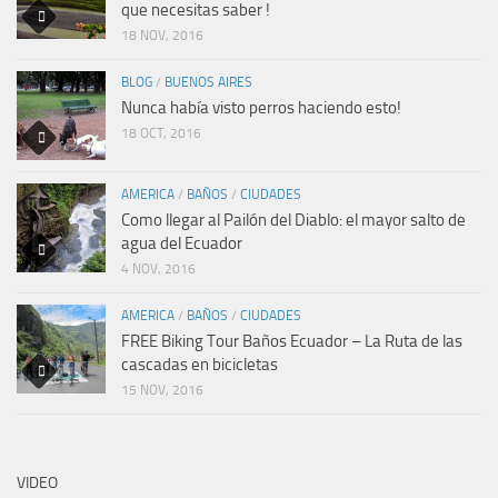
que necesitas saber !
18 NOV, 2016
BLOG
/
BUENOS AIRES
Nunca había visto perros haciendo esto!
18 OCT, 2016
AMERICA
/
BAÑOS
/
CIUDADES
Como llegar al Pailón del Diablo: el mayor salto de
agua del Ecuador
4 NOV, 2016
AMERICA
/
BAÑOS
/
CIUDADES
FREE Biking Tour Baños Ecuador – La Ruta de las
cascadas en bicicletas
15 NOV, 2016
VIDEO