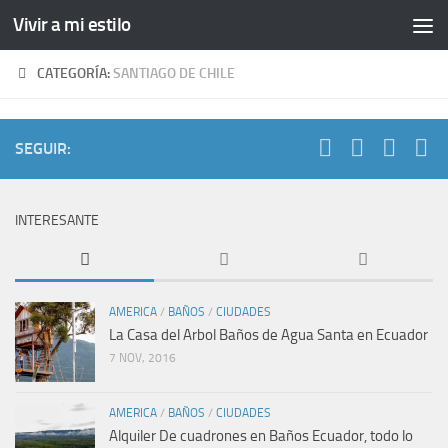
Vivir a mi estilo
CATEGORÍA:
SANTIAGO DE CHILE
SEGUIR:
INTERESANTE
AMERICA
/
BAÑOS
/
CIUDADES
La Casa del Arbol Baños de Agua Santa en Ecuador
7 NOV, 2016
AMERICA
/
BAÑOS
/
CIUDADES
Alquiler De cuadrones en Baños Ecuador, todo lo