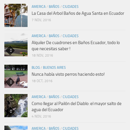
AMERICA
/
BAÑOS
/
CIUDADES
La Casa del Arbol Baños de Agua Santa en Ecuador
7 NOV, 2016
AMERICA
/
BAÑOS
/
CIUDADES
Alquiler De cuadrones en Baños Ecuador, todo lo
que necesitas saber !
18 NOV, 2016
BLOG
/
BUENOS AIRES
Nunca había visto perros haciendo esto!
18 OCT, 2016
AMERICA
/
BAÑOS
/
CIUDADES
Como llegar al Pailón del Diablo: el mayor salto de
agua del Ecuador
4 NOV, 2016
AMERICA
/
BAÑOS
/
CIUDADES