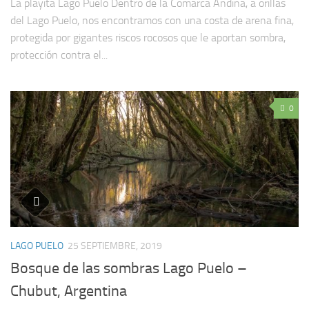
La playita Lago Puelo Dentro de la Comarca Andina, a orillas
del Lago Puelo, nos encontramos con una costa de arena fina,
protegida por gigantes riscos rocosos que le aportan sombra,
protección contra el...
0
LAGO PUELO
25 SEPTIEMBRE, 2019
Bosque de las sombras Lago Puelo –
Chubut, Argentina