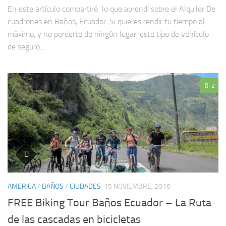
En este artículo compartiré lo que aprendí sobre el Alquiler De
cuadrones en Baños, Ecuador. Si quieres rendir tu tiempo al
máximo, y no perderte de ningún lugar, este tipo de vehículo
de seguro...
2
AMERICA
/
BAÑOS
/
CIUDADES
15 NOVIEMBRE, 2016
FREE Biking Tour Baños Ecuador – La Ruta
de las cascadas en bicicletas