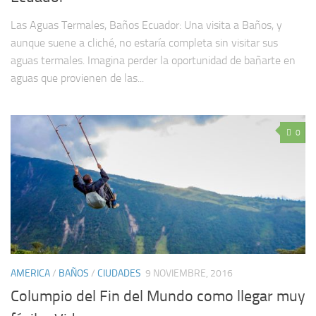
Las Aguas Termales, Baños Ecuador: Una visita a Baños, y
aunque suene a cliché, no estaría completa sin visitar sus
aguas termales. Imagina perder la oportunidad de bañarte en
aguas que provienen de las...
0
AMERICA
/
BAÑOS
/
CIUDADES
9 NOVIEMBRE, 2016
Columpio del Fin del Mundo como llegar muy