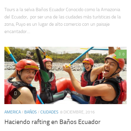
Tours a la selva Baños Ecuador Conocido como la Amazonia
del Ecuador, por ser una de las ciudades más turísticas de la
zona, Puyo es un lugar de alto comercio con un paisaje
encantador....
0
AMERICA
/
BAÑOS
/
CIUDADES
8 DICIEMBRE, 2016
Haciendo rafting en Baños Ecuador