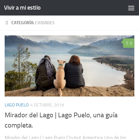
Vivir a mi estilo
CATEGORÍA:
CIUDADES
0
LAGO PUELO
4 OCTUBRE, 2019
Mirador del Lago | Lago Puelo, una guía
completa.
Mirador del Lago | Lago Puelo Chubut Argentina Uno de los