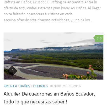
Rafting en Baños, Ecuador. El rafting se encuentra entre la
oferta de actividades extremas para hacer en Baños. Al llegar
no te faltarán operadores turísticos en cada
esquina ofreciéndote diversas actividades, y una de las...
3
AMERICA
/
BAÑOS
/
CIUDADES
18 NOVIEMBRE, 2016
Alquiler De cuadrones en Baños Ecuador,
todo lo que necesitas saber !