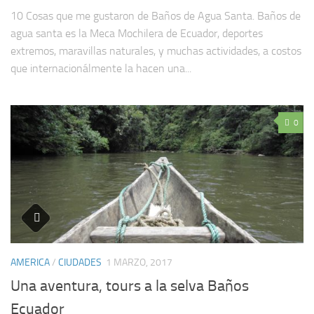
10 Cosas que me gustaron de Baños de Agua Santa. Baños de
agua santa es la Meca Mochilera de Ecuador, deportes
extremos, maravillas naturales, y muchas actividades, a costos
que internacionálmente la hacen una...
0
AMERICA
/
CIUDADES
1 MARZO, 2017
Una aventura, tours a la selva Baños
Ecuador