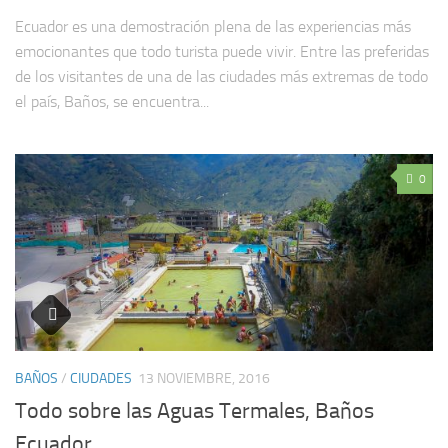
Ecuador es una demostración plena de las experiencias más
emocionantes que todo turista puede vivir. Entre las preferidas
de los visitantes de una de las ciudades más extremas de todo
el país, Baños, se encuentra...
0
BAÑOS
/
CIUDADES
13 NOVIEMBRE, 2016
Todo sobre las Aguas Termales, Baños
Ecuador