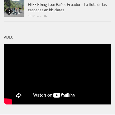
FREE Biking Tour Baños Ecuador – La Ruta de las
cascadas en bicicletas
15 NOV, 2016
VIDEO