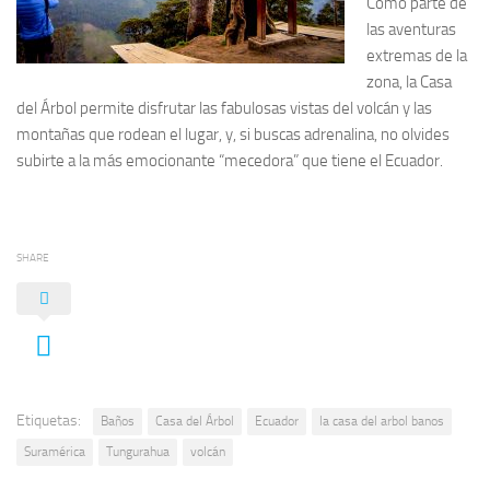
Como parte de
las aventuras
extremas de la
zona, la Casa
del Árbol permite disfrutar las fabulosas vistas del volcán y las
montañas que rodean el lugar, y, si buscas adrenalina, no olvides
subirte a la más emocionante “mecedora” que tiene el Ecuador.
SHARE
Etiquetas:
Baños
Casa del Árbol
Ecuador
la casa del arbol banos
Suramérica
Tungurahua
volcán