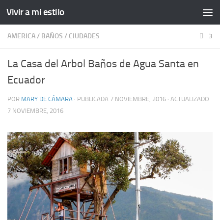
Vivir a mi estilo
AMERICA
/
BAÑOS
/
CIUDADES
3
La Casa del Arbol Baños de Agua Santa en
Ecuador
POR
MARY DE CÁMARA
· PUBLICADA
7 NOVIEMBRE, 2016
· ACTUALIZADO
7 NOVIEMBRE, 2016