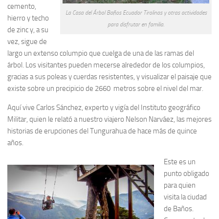
cemento,
La Casa del Árbol Baños Ecuador Tirolinas y otras actividades
hierro y techo
para disfrutar en familia.
de zinc y, a su
vez, sigue de
largo un extenso columpio que cuelga de una de las ramas del
árbol. Los visitantes pueden mecerse alrededor de los columpios,
gracias a sus poleas y cuerdas resistentes, y visualizar el paisaje que
existe sobre un precipicio de 2660 metros sobre el nivel del mar.
Aquí vive Carlos Sánchez, experto y vigía del Instituto geográfico
Militar, quien le relató a nuestro viajero Nelson Narváez, las mejores
historias de erupciones del Tungurahua de hace más de quince
años.
Este es un
punto obligado
para quien
visita la ciudad
de Baños.