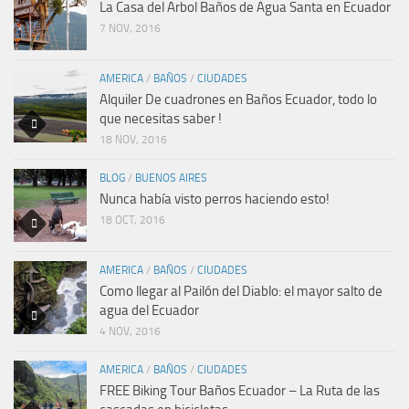
La Casa del Arbol Baños de Agua Santa en Ecuador
7 NOV, 2016
AMERICA
/
BAÑOS
/
CIUDADES
Alquiler De cuadrones en Baños Ecuador, todo lo
que necesitas saber !
18 NOV, 2016
BLOG
/
BUENOS AIRES
Nunca había visto perros haciendo esto!
18 OCT, 2016
AMERICA
/
BAÑOS
/
CIUDADES
Como llegar al Pailón del Diablo: el mayor salto de
agua del Ecuador
4 NOV, 2016
AMERICA
/
BAÑOS
/
CIUDADES
FREE Biking Tour Baños Ecuador – La Ruta de las