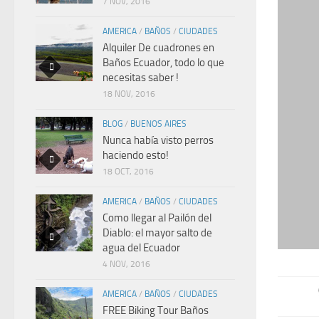
7 NOV, 2016
AMERICA
/
BAÑOS
/
CIUDADES
Alquiler De cuadrones en
Baños Ecuador, todo lo que
necesitas saber !
18 NOV, 2016
BLOG
/
BUENOS AIRES
Nunca había visto perros
haciendo esto!
18 OCT, 2016
AMERICA
/
BAÑOS
/
CIUDADES
Como llegar al Pailón del
Diablo: el mayor salto de
agua del Ecuador
4 NOV, 2016
AMERICA
/
BAÑOS
/
CIUDADES
FREE Biking Tour Baños