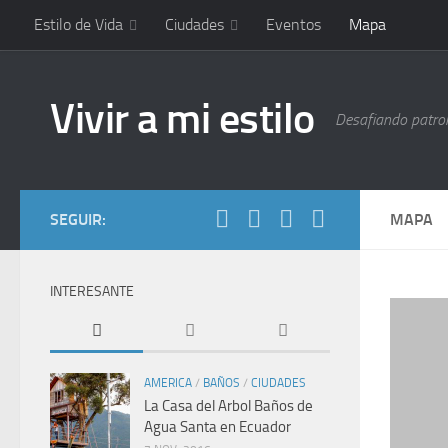
Estilo de Vida
Ciudades
Eventos
Mapa
Vivir a mi estilo
Desafiando patrone
SEGUIR:
MAPA
INTERESANTE
AMERICA
/
BAÑOS
/
CIUDADES
La Casa del Arbol Baños de
Agua Santa en Ecuador