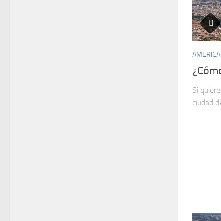
AMERICA
¿Cómo 
Si quiere
ciudad d