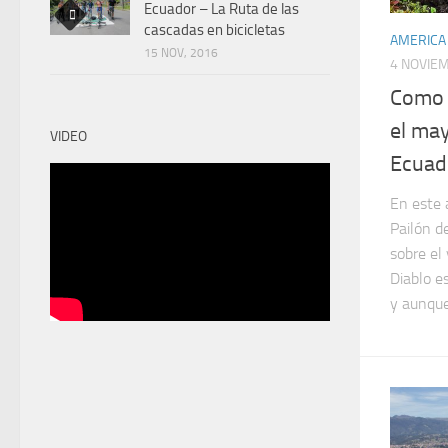
Ecuador – La Ruta de las
cascadas en bicicletas
AMERICA
15 NOV, 2016
4 NOVIE
Como l
el may
VIDEO
Ecuad
En este 
Pailón d
sobre el 
Diablo e
y aunque.