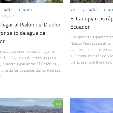
/
BAÑOS
/
CIUDADES
AMERICA
/
BAÑOS
/
CIUDA
MBRE, 2016
El Canopy más ráp
legar al Pailón del Diablo:
Ecuador
or salto de agua del
Con grandes expectativas,
or
Nelson Narváez se atrevió
aventuras más extremas 
artículo te diremos como llegar al
el Canopy mas rápido y la
el diablo, y te contaremos un poco
Atravesar una linea de Ca
y nuestra experiencia. El Pailón del
s una de las cascadas del río Pastaza,
..
0