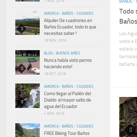
7 NOV, 2016
BAÑOS
/
Todo 
AMERICA
/
BAÑOS
/
CIUDADES
Baños
Alquiler De cuadrones en
Baños Ecuador, todo lo que
Las Agua
necesitas saber !
visita a
18 NOV, 2016
estaría 
BLOG
/
BUENOS AIRES
termales
Nunca había visto perros
bañarte 
haciendo esto!
18 OCT, 2016
AMERICA
/
BAÑOS
/
CIUDADES
Como llegar al Pailón del
Diablo: el mayor salto de
agua del Ecuador
4 NOV, 2016
AMERICA
/
BAÑOS
/
CIUDADES
FREE Biking Tour Baños