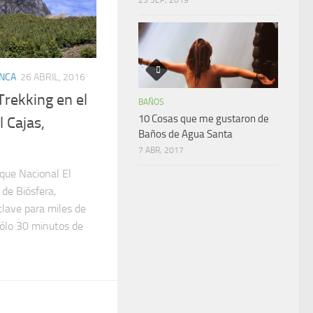
NCA
26 ABRIL, 2016
Trekking en el
BAÑOS
10 Cosas que me gustaron de
 Cajas,
Baños de Agua Santa
7 ABR, 2017
que Nacional El
 de Biósfera,
clave para miles de
 sólo 30 minutos de