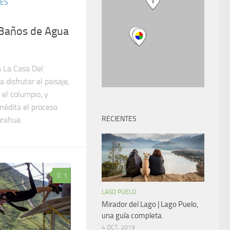
DES
 Baños de Agua
a La Casa Del
 disfrutar el paisaje,
 el columpio, y
nédita el proceso
RECIENTES
urahua.
1
LAGO PUELO
Mirador del Lago | Lago Puelo,
una guía completa.
4 OCT, 2019