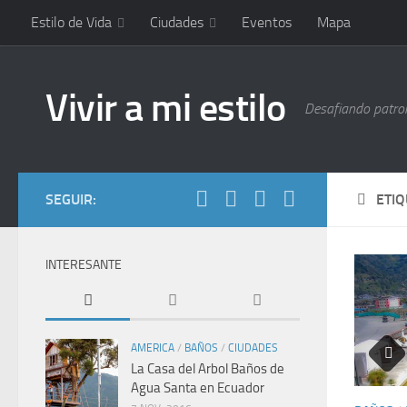
Estilo de Vida
Ciudades
Eventos
Mapa
Vivir a mi estilo
Desafiando patrone
SEGUIR:
ETI
INTERESANTE
AMERICA
/
BAÑOS
/
CIUDADES
La Casa del Arbol Baños de
Agua Santa en Ecuador