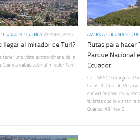
/
CIUDADES
/
CUENCA
28 ABRIL, 2016
AMERICA
/
CIUDADES
/
CUE
llegar al mirador de Turi?
Rutas para hacer 
Parque Nacional el
s tener una vista extraordinaria de la
Ecuador.
e Cuenca debes subir al mirador Turi.
La UNESCO otorgó al Par
Cajas el título de Reserva
convirtiéndose en punto 
turistas que lo visitan, a
Cuenca. Allí hay 8...