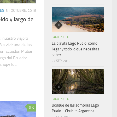
DES
31 OCTUBRE, 2016
ido y largo de
LAGO PUELO
 nuestro viajero
La playita Lago Puelo, cómo
 a vivir una de las
llegar y todo lo que necesitas
en Ecuador: Probar
saber
rgo del Ecuador.
27 SEP, 2019
nopy lo...
LAGO PUELO
Bosque de las sombras Lago
0
Puelo – Chubut, Argentina
25 SEP, 2019