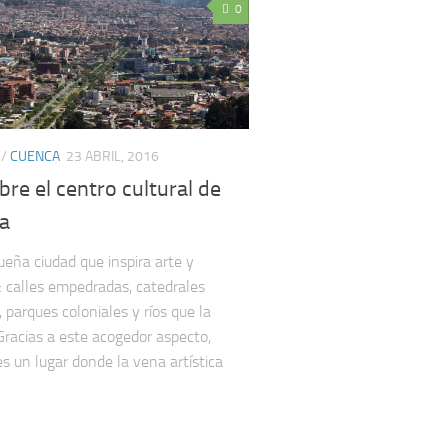
0
/
CUENCA
23 ABRIL, 2016
re el centro cultural de
a
eña ciudad que inspira arte y
n: calles empedradas, catedrales
 parques coloniales y ríos que la
Gracias a este acogedor aspecto,
s un lugar donde la vena artística