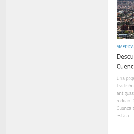
AMERICA
Descub
Cuenc
Una pequ
tradició
antiguas,
rodean. 
Cuenca e
está a...