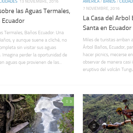
CIUDADES
13 NOVIEMBRE, 2016
AMERICA
/
BAÑOS
/
CIUDA
7 NOVIEMBRE, 2016
sobre las Aguas Termales,
La Casa del Arbol
 Ecuador
Santa en Ecuador
s Termales, Baños Ecuador: Una
Miles de turistas arriban 
 Baños, y aunque suene a cliché, no
Árbol Baños, Ecuador, para
completa sin visitar sus aguas
hacer picnics, mecerse en
. Imagina perder la oportunidad de
observar de manera casi i
en aguas que provienen de las...
eruptivo del volcán Tung
3