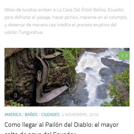
Miles de turistas arriban a La Casa Del Árbol Baños, Ecuador,
para disfrutar el paisaje, hacer picnics, mecerse en el columpio,
y observar de manera casi inédita el proceso eruptivo del
volcán Tungurahua.
3
AMERICA
/
BAÑOS
/
CIUDADES
4 NOVIEMBRE, 2016
Como llegar al Pailón del Diablo: el mayor