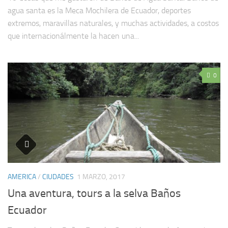
agua santa es la Meca Mochilera de Ecuador, deportes
extremos, maravillas naturales, y muchas actividades, a costos
que internacionálmente la hacen una...
0
AMERICA
/
CIUDADES
1 MARZO, 2017
Una aventura, tours a la selva Baños
Ecuador