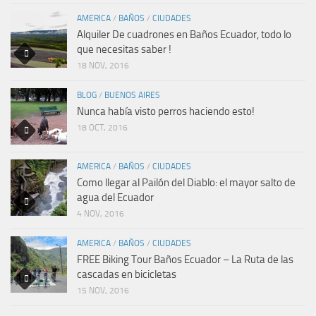
AMERICA
/
BAÑOS
/
CIUDADES
Alquiler De cuadrones en Baños Ecuador, todo lo
que necesitas saber !
18 NOV, 2016
BLOG
/
BUENOS AIRES
Nunca había visto perros haciendo esto!
18 OCT, 2016
AMERICA
/
BAÑOS
/
CIUDADES
Como llegar al Pailón del Diablo: el mayor salto de
agua del Ecuador
4 NOV, 2016
AMERICA
/
BAÑOS
/
CIUDADES
FREE Biking Tour Baños Ecuador – La Ruta de las
cascadas en bicicletas
15 NOV, 2016