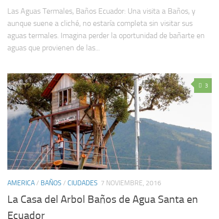
Las Aguas Termales, Baños Ecuador: Una visita a Baños, y
aunque suene a cliché, no estaría completa sin visitar sus
aguas termales. Imagina perder la oportunidad de bañarte en
aguas que provienen de las...
3
AMERICA
/
BAÑOS
/
CIUDADES
7 NOVIEMBRE, 2016
La Casa del Arbol Baños de Agua Santa en
Ecuador