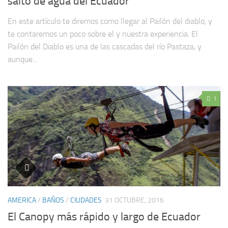
salto de agua del Ecuador
En este artículo te diremos como llegar al Pailón del diablo, y
te contaremos un poco sobre el y nuestra experiencia. El
Pailón del Diablo es una de las cascadas del río Pastaza, y
aunque...
1
AMERICA
/
BAÑOS
/
CIUDADES
31 OCTUBRE, 2016
El Canopy más rápido y largo de Ecuador