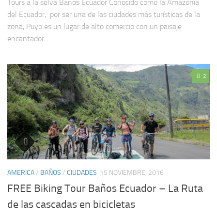
Tours a la selva Baños Ecuador Conocido como la Amazonia
del Ecuador, por ser una de las ciudades más turísticas de la
zona, Puyo es un lugar de alto comercio con un paisaje
encantador....
2
AMERICA
/
BAÑOS
/
CIUDADES
15 NOVIEMBRE, 2016
FREE Biking Tour Baños Ecuador – La Ruta
de las cascadas en bicicletas