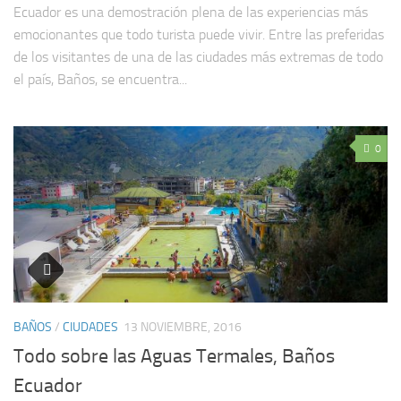
Ecuador es una demostración plena de las experiencias más
emocionantes que todo turista puede vivir. Entre las preferidas
de los visitantes de una de las ciudades más extremas de todo
el país, Baños, se encuentra...
0
BAÑOS
/
CIUDADES
13 NOVIEMBRE, 2016
Todo sobre las Aguas Termales, Baños
Ecuador