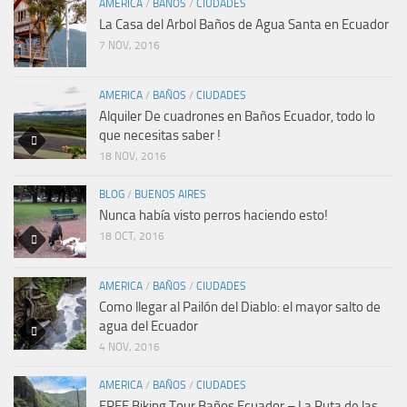
AMERICA
/
BAÑOS
/
CIUDADES
La Casa del Arbol Baños de Agua Santa en Ecuador
7 NOV, 2016
AMERICA
/
BAÑOS
/
CIUDADES
Alquiler De cuadrones en Baños Ecuador, todo lo
que necesitas saber !
18 NOV, 2016
BLOG
/
BUENOS AIRES
Nunca había visto perros haciendo esto!
18 OCT, 2016
AMERICA
/
BAÑOS
/
CIUDADES
Como llegar al Pailón del Diablo: el mayor salto de
agua del Ecuador
4 NOV, 2016
AMERICA
/
BAÑOS
/
CIUDADES
FREE Biking Tour Baños Ecuador – La Ruta de las