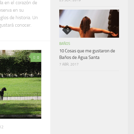
da en el corazón de
eserva en su
iglos de historia. Un
gustará conocer.
BAÑOS
10 Cosas que me gustaron de
Baños de Agua Santa
0
7 ABR, 2017
12