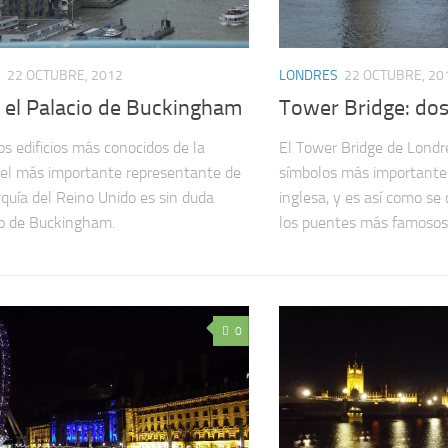
S
22 OCTUBRE, 2012
LONDRES
22 OCTUBRE, 20
 el Palacio de Buckingham
Tower Bridge: do
os edificios más conocidos de la
El Tower Bridge de Londr
 el más importante representante de
símbolos más importantes
quía del Reino Unido es sin duda
inglesa, y es así como se
io de Buckingham.
los puentes más famosos
0