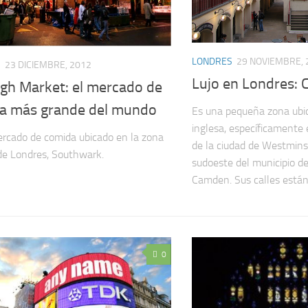
LONDRES
29 NOVIEMBRE, 
S
23 DICIEMBRE, 2012
Lujo en Londres: 
gh Market: el mercado de
a más grande del mundo
Es una pequeña zona ubic
inglesa, específicamente 
rcado de comida ubicado en la zona
de la ciudad de Westmins
de Londres, Southwark.
sudoeste del municipio d
Camden. Sus calles están 
0