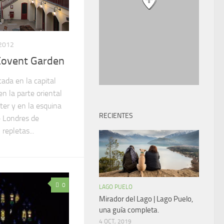
2012
Covent Garden
ada en la capital
en la parte oriental
ter y en la esquina
RECIENTES
e Londres de
repletas...
0
LAGO PUELO
Mirador del Lago | Lago Puelo,
una guía completa.
4 OCT, 2019