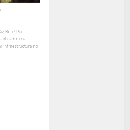
2
Big Ben? Por
s el centro de
r infraestructura no