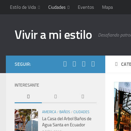
Estilo de Vida
Ciudades
Eventos
Mapa
Vivir a mi estilo
Desafiando patrone
SEGUIR:
CAT
INTERESANTE
AMERICA
/
BAÑOS
/
CIUDADES
La Casa del Arbol Baños de
Agua Santa en Ecuador