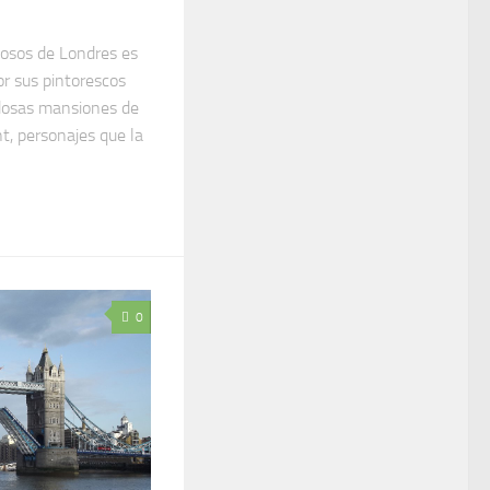
josos de Londres es
or sus pintorescos
ndosas mansiones de
t, personajes que la
0