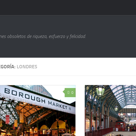
s obsoletos de riqueza, esfuerzo y felicidad.
EGORÍA:
LONDRES
0