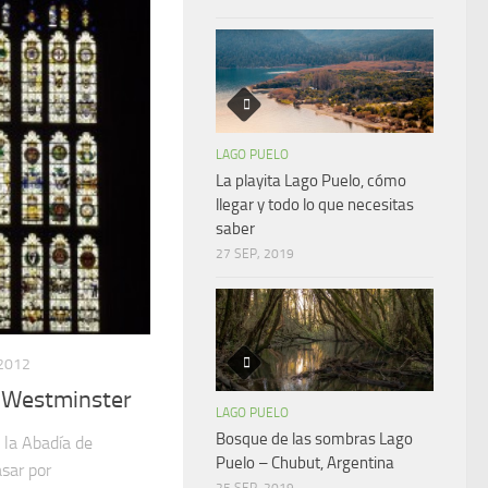
LAGO PUELO
La playita Lago Puelo, cómo
llegar y todo lo que necesitas
saber
27 SEP, 2019
2012
e Westminster
LAGO PUELO
Bosque de las sombras Lago
la Abadía de
Puelo – Chubut, Argentina
sar por
25 SEP, 2019