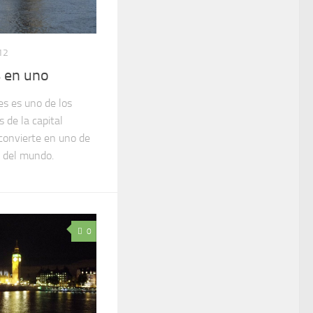
12
s en uno
es es uno de los
 de la capital
 convierte en uno de
 del mundo.
0