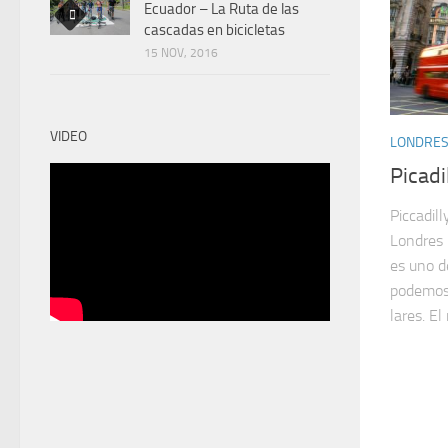
Ecuador – La Ruta de las
cascadas en bicicletas
15 NOV, 2016
VIDEO
LONDRE
Picadi
Piccadil
Londres 
es uno d
podemos 
lares. El