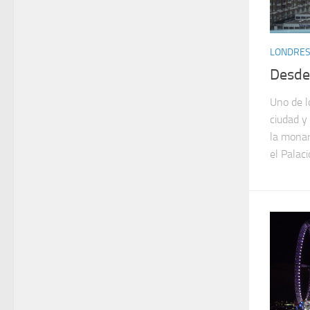
LONDRE
Desde
Uno de l
ciudad y
la monar
el Palac