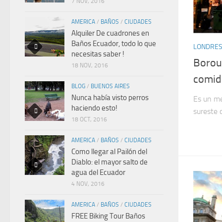
7 NOV, 2016
AMERICA
/
BAÑOS
/
CIUDADES
Alquiler De cuadrones en
Baños Ecuador, todo lo que
LONDRE
necesitas saber !
Borou
18 NOV, 2016
comid
BLOG
/
BUENOS AIRES
Nunca había visto perros
Es un me
haciendo esto!
sureste 
18 OCT, 2016
AMERICA
/
BAÑOS
/
CIUDADES
Como llegar al Pailón del
Diablo: el mayor salto de
agua del Ecuador
4 NOV, 2016
AMERICA
/
BAÑOS
/
CIUDADES
FREE Biking Tour Baños