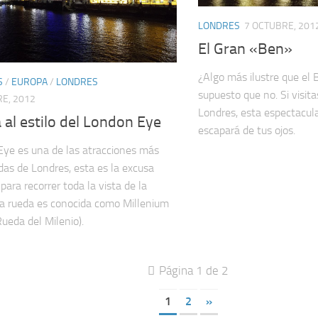
LONDRES
7 OCTUBRE, 201
El Gran «Ben»
¿Algo más ilustre que el 
S
/
EUROPA
/
LONDRES
supuesto que no. Si visita
E, 2012
Londres, esta espectacula
al estilo del London Eye
escapará de tus ojos.
ye es una de las atracciones más
das de Londres, esta es la excusa
para recorrer toda la vista de la
La rueda es conocida como Millenium
ueda del Milenio).
Página 1 de 2
1
2
»