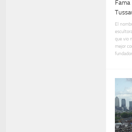
Fama 
Tussa
El nombr
escultor
que vio 
mejor co
fundador