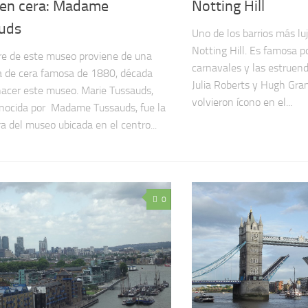
en cera: Madame
Notting Hill
uds
Uno de los barrios más lu
Notting Hill. Es famosa p
e de este museo proviene de una
carnavales y las estrue
a de cera famosa de 1880, década
Julia Roberts y Hugh Gran
nacer este museo. Marie Tussauds,
volvieron ícono en el...
nocida por Madame Tussauds, fue la
a del museo ubicada en el centro...
0