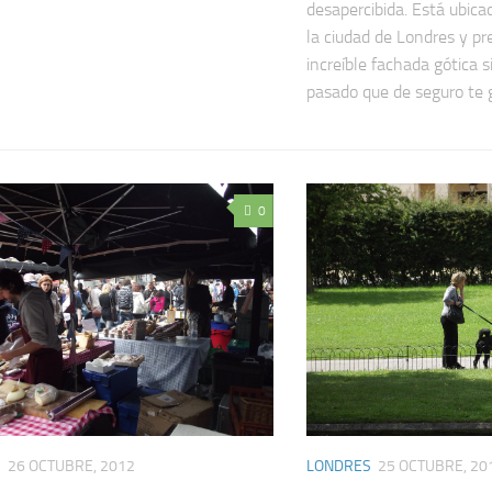
desapercibida. Está ubica
la ciudad de Londres y pr
increíble fachada gótica s
pasado que de seguro te 
0
S
26 OCTUBRE, 2012
LONDRES
25 OCTUBRE, 20