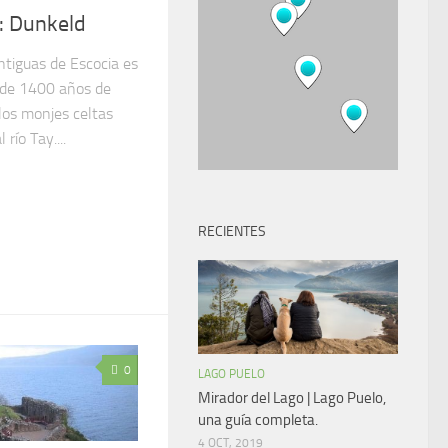
: Dunkeld
ntiguas de Escocia es
 de 1400 años de
los monjes celtas
río Tay....
RECIENTES
0
LAGO PUELO
Mirador del Lago | Lago Puelo,
una guía completa.
4 OCT, 2019