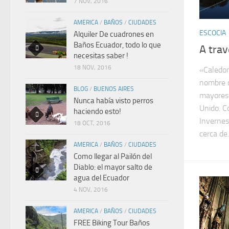
7 NOV, 2016
AMERICA
/
BAÑOS
/
CIUDADES
ESCOCIA
Alquiler De cuadrones en
Baños Ecuador, todo lo que
A trav
necesitas saber !
18 NOV, 2016
«Caledon
nombre o
BLOG
/
BUENOS AIRES
mayores 
Nunca había visto perros
Unido. C
haciendo esto!
Invernes
18 OCT, 2016
cerca de.
AMERICA
/
BAÑOS
/
CIUDADES
Como llegar al Pailón del
Diablo: el mayor salto de
agua del Ecuador
4 NOV, 2016
AMERICA
/
BAÑOS
/
CIUDADES
FREE Biking Tour Baños