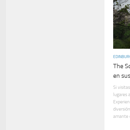
EDINBUR
The S
en sus
Si visit
lugares 
Experien
diversió
amante 