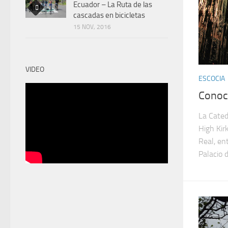
Ecuador – La Ruta de las
cascadas en bicicletas
15 NOV, 2016
VIDEO
ESCOCIA
Conoce
La Cated
High Kirk
Real, ent
Palacio 