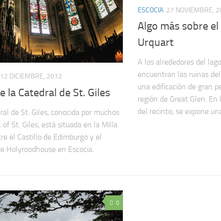
ESCOCIA
27 NOVIEMBRE, 2
Algo más sobre el 
Urquart
A los alrededores del lag
encuentran las ruinas del
12 DICIEMBRE, 2012
una edificación de gran pe
 la Catedral de St. Giles
región de Great Glen. En 
del recinto, se expone una
ral de St. Giles, conocida por muchos
 of St. Giles, está situada en la Milla
re el Castillo de Edimburgo y el
de Holyroodhouse en Escocia.
0