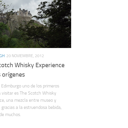
GH
20 NOVIEMBRE, 2012
cotch Whisky Experience
 orígenes
as Edimburgo uno de los primeros
a visitar es The Scotch Whisky
ce, una mezcla entre museo y
n gracias a la estruendosa bebida,
de muchos.