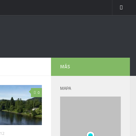
MÁS
MAPA
0
012