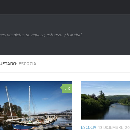
s obsoletos de riqueza, esfuerzo y felicidad.
QUETADO:
ESCOCIA
0
ESCOCIA
13 DICIEMBRE, 2