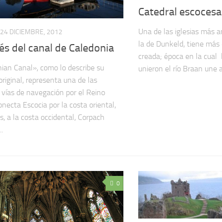
Catedral escocesa
Una de las iglesias más a
24 DICIEMBRE, 2012
la de Dunkeld, tiene más
és del canal de Caledonia
creada; época en la cual 
ian Canal», como lo describe su
unieron el río Braan une al 
riginal, representa una de las
vías de navegación por el Reino
onecta Escocia por la costa oriental,
s, a la costa occidental, Corpach
..
0