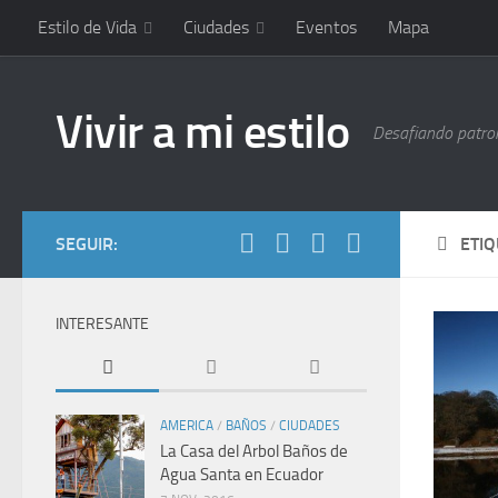
Estilo de Vida
Ciudades
Eventos
Mapa
Vivir a mi estilo
Desafiando patrone
SEGUIR:
ETI
INTERESANTE
AMERICA
/
BAÑOS
/
CIUDADES
La Casa del Arbol Baños de
Agua Santa en Ecuador