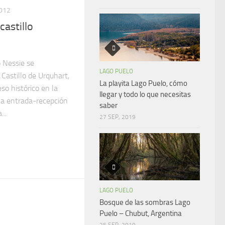
012
castillo
o Nessie se
LAGO PUELO
 Castillo de Urquhart,
La playita Lago Puelo, cómo
so histórico en la
llegar y todo lo que necesitas
la entrada-recepción
saber
...
27 SEP, 2019
LAGO PUELO
Bosque de las sombras Lago
Puelo – Chubut, Argentina
25 SEP, 2019