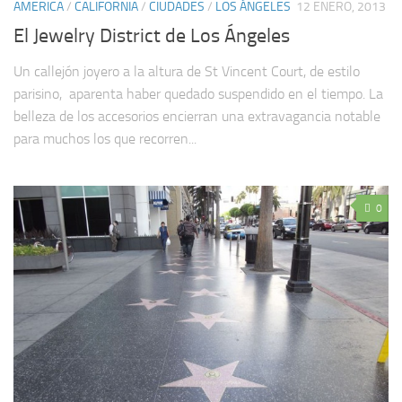
AMERICA
/
CALIFORNIA
/
CIUDADES
/
LOS ÁNGELES
12 ENERO, 2013
El Jewelry District de Los Ángeles
Un callejón joyero a la altura de St Vincent Court, de estilo
parisino, aparenta haber quedado suspendido en el tiempo. La
belleza de los accesorios encierran una extravagancia notable
para muchos los que recorren...
0