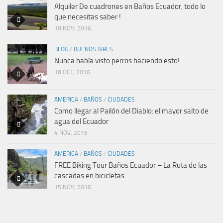
Alquiler De cuadrones en Baños Ecuador, todo lo
que necesitas saber !
18 NOV, 2016
BLOG
/
BUENOS AIRES
Nunca había visto perros haciendo esto!
18 OCT, 2016
AMERICA
/
BAÑOS
/
CIUDADES
Como llegar al Pailón del Diablo: el mayor salto de
agua del Ecuador
4 NOV, 2016
AMERICA
/
BAÑOS
/
CIUDADES
FREE Biking Tour Baños Ecuador – La Ruta de las
cascadas en bicicletas
15 NOV, 2016