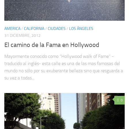
AMERICA
/
CALIFORNIA
/
CIUDADES
/
LOS ÁNGELES
31 DICIEMBRE, 2012
El camino de la Fama en Hollywood
Mayormente conocido como “Hollywood walk of Fame” -
traducido al inglés- esta calle es una de las mas famosas del
mundo no sólo por su exuberante belleza sino que resguarda a
su vez a todas...
0