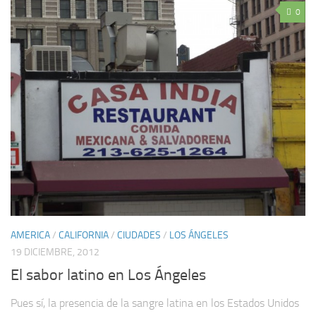
0
AMERICA
/
CALIFORNIA
/
CIUDADES
/
LOS ÁNGELES
19 DICIEMBRE, 2012
El sabor latino en Los Ángeles
Pues sí, la presencia de la sangre latina en los Estados Unidos