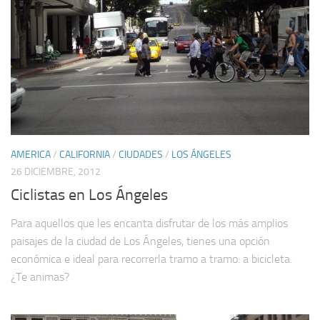
AMERICA
/
CALIFORNIA
/
CIUDADES
/
LOS ÁNGELES
26 DICIEMBRE, 2012
Ciclistas en Los Ángeles
Para aquellos que les encanta disfrutar de los más amplios
paisajes de la ciudad de Los Ángeles, tienes una opción
económica e ideal para recorrerla tramo a tramo: a bicicleta.
¿Te animas?