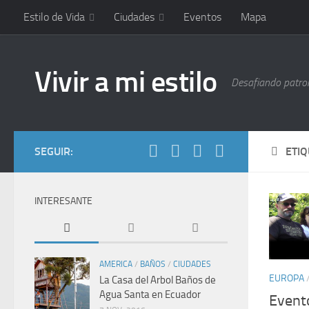
Estilo de Vida
Ciudades
Eventos
Mapa
Vivir a mi estilo
Desafiando patrone
SEGUIR:
ETI
INTERESANTE
AMERICA
/
BAÑOS
/
CIUDADES
EUROPA
La Casa del Arbol Baños de
Agua Santa en Ecuador
Evento