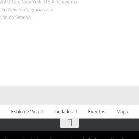
anhattan, New York, U.S.A. El evento
o en New York, gracias a la
ción de Simoné...
Estilo de Vida
Ciudades
Eventos
Mapa