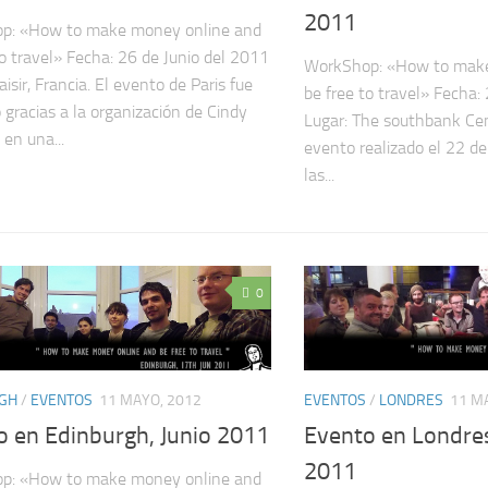
2011
p: «How to make money online and
to travel» Fecha: 26 de Junio del 2011
WorkShop: «How to make
aisir, Francia. El evento de Paris fue
be free to travel» Fecha:
o gracias a la organización de Cindy
Lugar: The southbank Cen
 en una...
evento realizado el 22 d
las...
0
GH
/
EVENTOS
11 MAYO, 2012
EVENTOS
/
LONDRES
11 M
o en Edinburgh, Junio 2011
Evento en Londres
2011
p: «How to make money online and