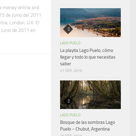
 money online and
 15 de Junio del 2011
tre, London, U.K. El
e Junio de 2011 en
LAGO PUELO
La playita Lago Puelo, cómo
llegar y todo lo que necesitas
saber
27 SEP, 2019
LAGO PUELO
Bosque de las sombras Lago
Puelo – Chubut, Argentina
25 SEP, 2019