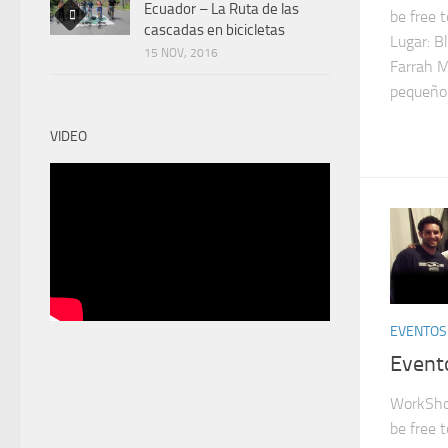
Ecuador – La Ruta de las
be free 
cascadas en bicicletas
Lugar: Bl
15 NOV, 2016
Farrah 
pequeño 
VIDEO
EVENTOS
Event
WorkSho
be free 