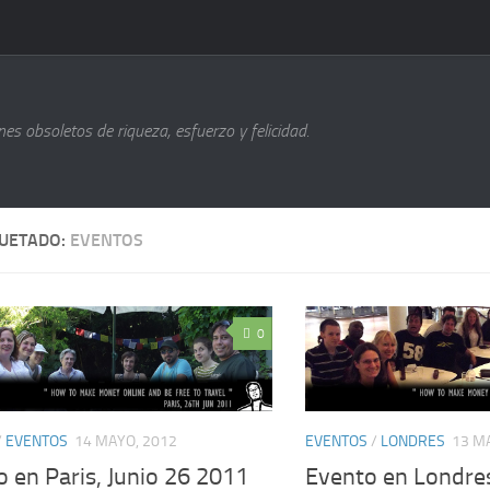
s obsoletos de riqueza, esfuerzo y felicidad.
QUETADO:
EVENTOS
0
/
EVENTOS
14 MAYO, 2012
EVENTOS
/
LONDRES
13 M
 en Paris, Junio 26 2011
Evento en Londres