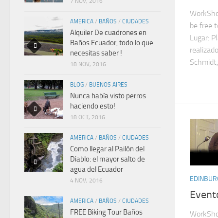
7 NOV, 2016
WorkSho
AMERICA
/
BAÑOS
/
CIUDADES
be free 
Alquiler De cuadrones en
Lugar: Pl
Baños Ecuador, todo lo que
realizad
necesitas saber !
Schmidt,
18 NOV, 2016
BLOG
/
BUENOS AIRES
Nunca había visto perros
haciendo esto!
18 OCT, 2016
AMERICA
/
BAÑOS
/
CIUDADES
Como llegar al Pailón del
Diablo: el mayor salto de
agua del Ecuador
EDINBUR
4 NOV, 2016
Event
AMERICA
/
BAÑOS
/
CIUDADES
FREE Biking Tour Baños
WorkSho