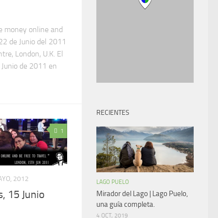
 money online and
 22 de Junio del 2011
tre, London, U.K. El
e Junio de 2011 en
RECIENTES
1
AYO, 2012
LAGO PUELO
, 15 Junio
Mirador del Lago | Lago Puelo,
una guía completa.
4 OCT, 2019