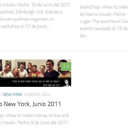
to travel» Fecha: 15 de Junio del 2011
WorkShop: «How to make
ackhall, Edinburgh, U.K. Gracias a
be free to travel» Fecha:
Maryam pudimos organizar un
Lugar: The southbank Cen
workshop el 17 de Junio...
evento realizado el 15 d
las...
0
/
NEW YORK
10 MAYO, 2012
o New York, Junio 2011
p: «How to make money online and
to travel» Fecha: 9 de Junio del 2011