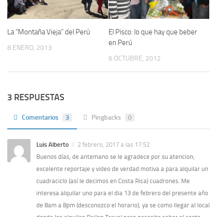
La “Montaña Vieja” del Perú
El Pisco: lo que hay que beber
en Perú
8 ENERO, 2013
6 OCTUBRE, 2012
3 RESPUESTAS
Comentarios
3
Pingbacks
0
Luis Alberto
2 febrero, 2017 a las 17:52
Buenos días, de antemano se le agradece por su atencion;
excelente reportaje y video de verdad motiva a para alquilar un
cuadraciclo (así le decimos en Costa Rica) cuadrones. Me
interesa alquilar uno para el dia 13 de febrero del presente año
de 8am a 8pm (desconozco el horario), ya se como llegar al local