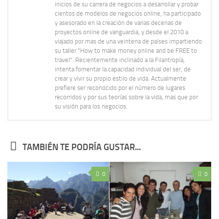
inicios de su carrera de negocios a desarrollar y probar
cientos de modelos de negocios online, ha participado
y asesorado en la creación de varias decenas de
proyectos online de vanguardia, y desde el 2010 a
viajado por mas de una veintena de países impartiendo
su taller "How to make money online and be FREE to
travel". Recientemente inclinado a la Filantropía,
intenta fomentar la capacidad individual del ser, de
crear y vivir su propio estilo de vida. Actualmente
prefiere ser reconocido por el número de lugares
recorridos y por sus teorías sobre la vida, mas que por
su visión para los negocios.
TAMBIÉN TE PODRÍA GUSTAR...
0
0