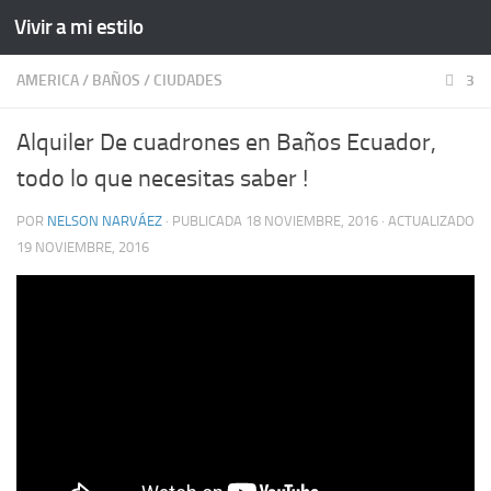
Vivir a mi estilo
AMERICA
/
BAÑOS
/
CIUDADES
3
Alquiler De cuadrones en Baños Ecuador,
todo lo que necesitas saber !
POR
NELSON NARVÁEZ
· PUBLICADA
18 NOVIEMBRE, 2016
· ACTUALIZADO
19 NOVIEMBRE, 2016