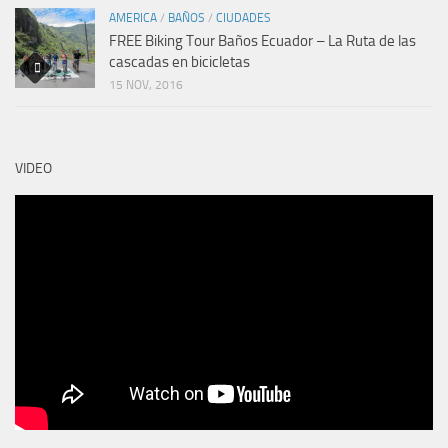
AMERICA
/
BAÑOS
/
CIUDADES
FREE Biking Tour Baños Ecuador – La Ruta de las
cascadas en bicicletas
15 NOV, 2016
VIDEO