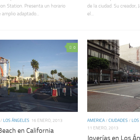
ion Station. Presenta un horario
de la ciudad. Su creador,
 amplio adaptado...
el...
0
/
LOS ÁNGELES
16 ENERO, 2013
AMERICA
/
CIUDADES
/
LOS
11 ENERO, 2013
each en California
Joyerías en Los Á