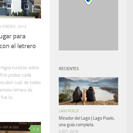
5 ENERO, 2013
lugar para
on el letrero
migos turistas sobre
RECIENTES
firió probar cada
scubrir cuál de todas
 famoso letrero de
ue la...
LAGO PUELO
Mirador del Lago | Lago Puelo,
una guía completa.
0
4 OCT, 2019