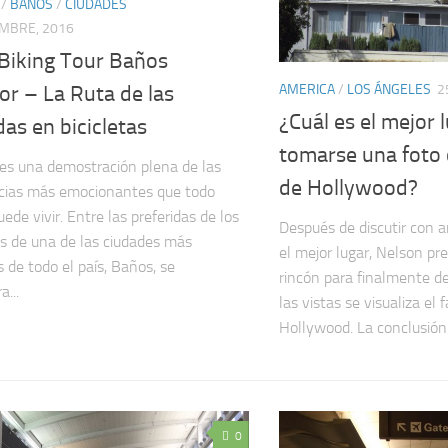
/
BAÑOS
/
CIUDADES
EMBRE, 2016
Biking Tour Baños
r – La Ruta de las
AMERICA
/
LOS ÁNGELES
2
¿Cuál es el mejor 
as en bicicletas
tomarse una foto c
es una demostración plena de las
de Hollywood?
cias más emocionantes que todo
uede vivir. Entre las preferidas de los
Después de discutir con a
es de una de las ciudades más
el mejor lugar, Nelson pre
 de todo el país, Baños, se
rincón para finalmente de
...
las vistas se visualiza el
Hollywood. La conclusión f
0