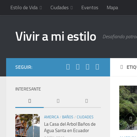
Estilo de Vida
Ciudades
Eventos
Mapa
Vivir a mi estilo
Desafiando patrone
SEGUIR:
ETI
INTERESANTE
AMERICA
/
BAÑOS
/
CIUDADES
La Casa del Arbol Baños de
Agua Santa en Ecuador