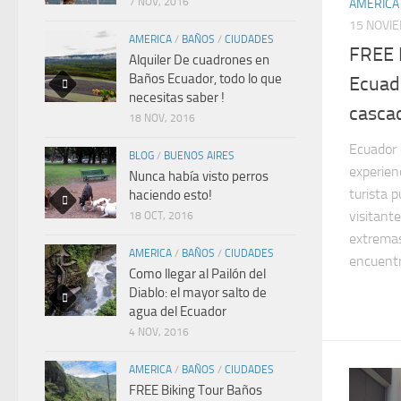
7 NOV, 2016
AMERICA
15 NOVI
AMERICA
/
BAÑOS
/
CIUDADES
FREE 
Alquiler De cuadrones en
Baños Ecuador, todo lo que
Ecuado
necesitas saber !
cascad
18 NOV, 2016
Ecuador 
BLOG
/
BUENOS AIRES
experien
Nunca había visto perros
turista p
haciendo esto!
visitant
18 OCT, 2016
extremas
AMERICA
/
BAÑOS
/
CIUDADES
encuentra
Como llegar al Pailón del
Diablo: el mayor salto de
agua del Ecuador
4 NOV, 2016
AMERICA
/
BAÑOS
/
CIUDADES
FREE Biking Tour Baños