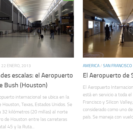
22 ENERO, 2013
AMERICA
/
SAN FRANCISCO
des escalas: el Aeropuerto
El Aeropuerto de 
e Bush (Houston)
El Aeropuerto Internacio
está en servicio a toda e
opuerto internacional se ubica en la
Francisco y Silicon Valle
e Houston, Texas, Estados Unidos. Se
considerado como uno de 
a 32 kilómetros (20 millas) al norte
país. Se maneja con vuelo
ro de Houston entre las carreteras
tal 45 y la Ruta...