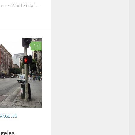
 James Ward Eddy fue
0
 ÁNGELES
ngeles