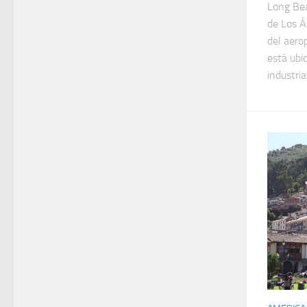
Long Bea
de Los Á
del aero
está ubi
industria