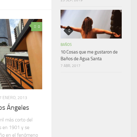
0
BAÑOS
10 Cosas que me gustaron de
Baños de Agua Santa
7 ABR, 2017
7 ENERO, 2013
Los Ángeles
rril más corto del
s en 1901 y se
 año en el fenómeno