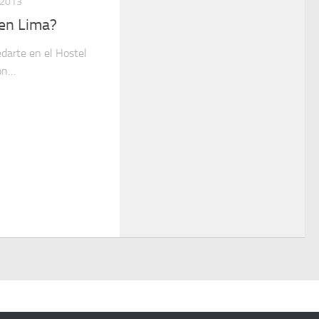
 2013
en Lima?
darte en el Hostel
ón…