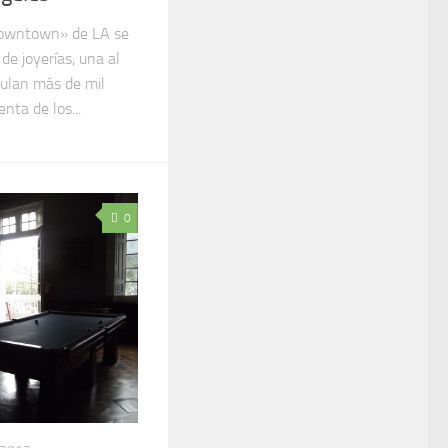
Downtown» de LA se
de joyerías, una al
rculan más de mil
nta de los...
0