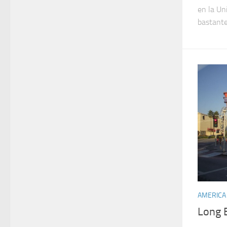
en la Un
bastante
AMERICA
Long B