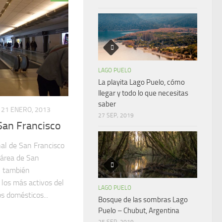
LAGO PUELO
La playita Lago Puelo, cómo
llegar y todo lo que necesitas
saber
21 ENERO, 2013
27 SEP, 2019
San Francisco
nal de San Francisco
l área de San
y; también
los más activos del
LAGO PUELO
s domésticos...
Bosque de las sombras Lago
Puelo – Chubut, Argentina
25 SEP, 2019