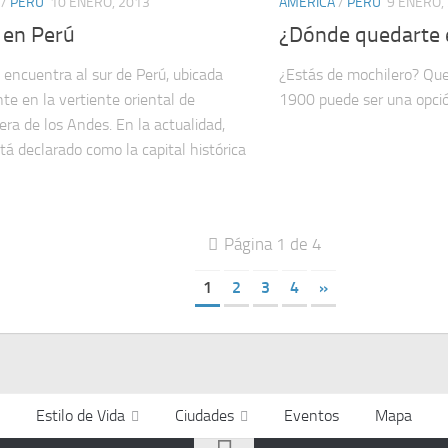
/
PERÚ
10 ENERO, 2013
AMERICA
/
PERÚ
9 ENERO,
 en Perú
¿Dónde quedarte 
 encuentra al sur de Perú, ubicada
¿Estás de mochilero? Que
te en la vertiente oriental de
1900 puede ser una opci
lera de los Andes. En la actualidad,
tá declarado como la capital histórica
Página 1 de 4
1
2
3
4
»
Estilo de Vida
Ciudades
Eventos
Mapa