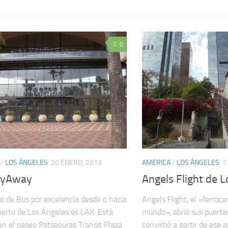
0
/
LOS ÁNGELES
20 ENERO, 2013
AMERICA
/
LOS ÁNGELES
1
lyAway
Angels Flight de 
cio de Bus por excelencia desde o hacia
Angels Flight, el «ferroca
uerto de Los Ángeles es LAX. Está
mundo», abrió sus puerta
en el paseo Patsaouras Transit Plaza
convirtió a partir de ese