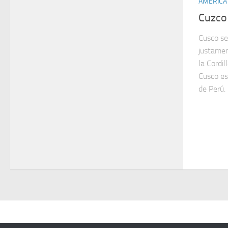
AMERICA
Cuzco
Cusco se
justamen
la Cordil
Cusco es
de Perú.