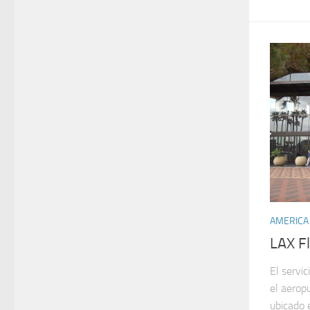
AMERICA
LAX F
El servi
el aerop
ubicado 