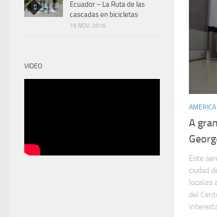
Ecuador – La Ruta de las
cascadas en bicicletas
15 NOV, 2016
VIDEO
AMERICA
A gran
Georg
Este aer
ciudad d
localiza 
del Cent
Interesta