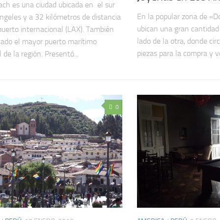
ch es una ciudad ubicada en el sur
En la popular zona de «
ngeles y a 32 kilómetros de distancia
ubican una gran cantidad 
puerto internacional (LAX). También
lado de la otra, donde ci
cado el mayor puerto marítimo
piezas para la compra y ve
l de la región. Presentó...
0