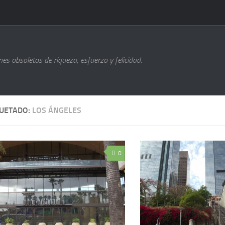
s obsoletos de riqueza, esfuerzo y felicidad.
QUETADO:
LOS ÁNGELES
0