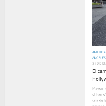
AMERICA
ÁNGELES
31 DICIE
El ca
Holly
Mayorme
of Fame”
una de l