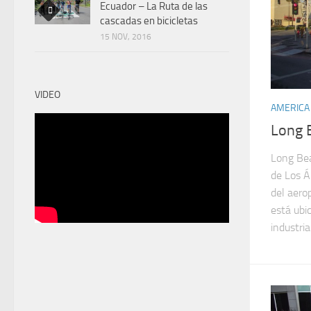
Ecuador – La Ruta de las
cascadas en bicicletas
15 NOV, 2016
VIDEO
AMERICA
Long B
Long Bea
de Los Á
del aero
está ubi
industria