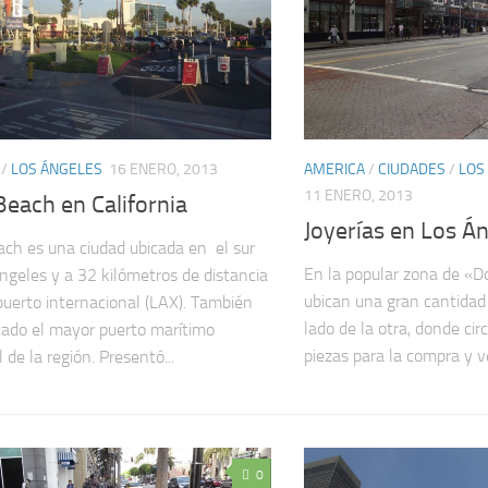
/
LOS ÁNGELES
16 ENERO, 2013
AMERICA
/
CIUDADES
/
LOS
11 ENERO, 2013
each en California
Joyerías en Los Á
ch es una ciudad ubicada en el sur
En la popular zona de «
ngeles y a 32 kilómetros de distancia
ubican una gran cantidad 
puerto internacional (LAX). También
lado de la otra, donde ci
cado el mayor puerto marítimo
piezas para la compra y ve
l de la región. Presentó...
0