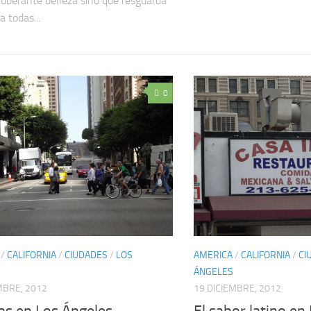
xuberante belleza sino que resguarda
a todas...
0
/
CALIFORNIA
/
CIUDADES
/
LOS
AMERICA
/
CALIFORNIA
/
CI
ÁNGELES
MBRE, 2012
19 DICIEMBRE, 2012
tas en Los Ángeles
El sabor latino en