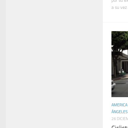
por su e
a su vez 
AMERICA
ÁNGELES
26 DICIE
Ciclis