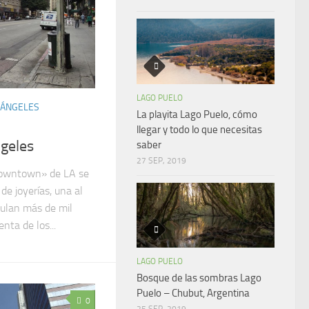
LAGO PUELO
 ÁNGELES
La playita Lago Puelo, cómo
llegar y todo lo que necesitas
ngeles
saber
27 SEP, 2019
Downtown» de LA se
de joyerías, una al
rculan más de mil
nta de los...
LAGO PUELO
Bosque de las sombras Lago
Puelo – Chubut, Argentina
0
25 SEP, 2019