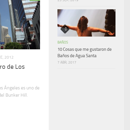
BAÑOS
10 Cosas que me gustaron de
Baños de Agua Santa
E, 2012
7 ABR, 2017
ero de Los
Los Ángeles es uno de
el Bunker Hill.