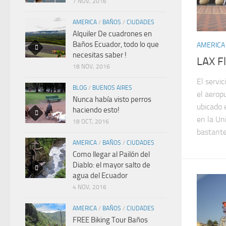
7 NOV, 2016
AMERICA
/
BAÑOS
/
CIUDADES
Alquiler De cuadrones en
Baños Ecuador, todo lo que
AMERICA
necesitas saber !
LAX F
18 NOV, 2016
El servi
BLOG
/
BUENOS AIRES
el aerop
Nunca había visto perros
ubicado 
haciendo esto!
en la Un
18 OCT, 2016
bastante
AMERICA
/
BAÑOS
/
CIUDADES
Como llegar al Pailón del
Diablo: el mayor salto de
agua del Ecuador
4 NOV, 2016
AMERICA
/
BAÑOS
/
CIUDADES
FREE Biking Tour Baños