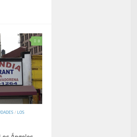
0
UDADES
/
LOS
 Los Ángeles