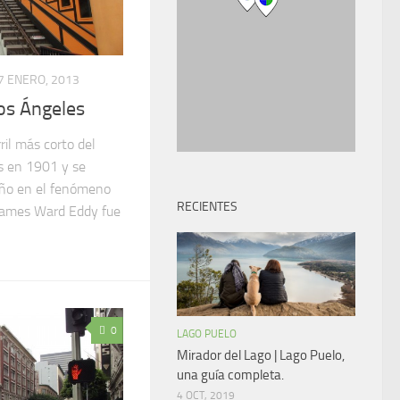
7 ENERO, 2013
Los Ángeles
rril más corto del
s en 1901 y se
 año en el fenómeno
RECIENTES
 James Ward Eddy fue
0
LAGO PUELO
Mirador del Lago | Lago Puelo,
una guía completa.
4 OCT, 2019