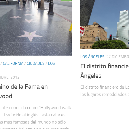
LOS ÁNGELES
27 DICIEMBR
/
CALIFORNIA
/
CIUDADES
/
LOS
El distrito financi
Ángeles
MBRE, 2012
mino de la Fama en
El distrito financiero de 
los lugares remodelados d
wood
nte conocido como “Hollywood walk
 -traducido al inglés- esta calle es
as mas famosas del mundo no sólo