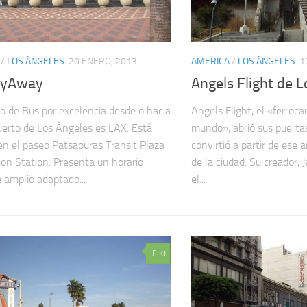
/
LOS ÁNGELES
20 ENERO, 2013
AMERICA
/
LOS ÁNGELES
1
lyAway
Angels Flight de 
cio de Bus por excelencia desde o hacia
Angels Flight, el «ferroca
uerto de Los Ángeles es LAX. Está
mundo», abrió sus puerta
en el paseo Patsaouras Transit Plaza
convirtió a partir de ese
ion Station. Presenta un horario
de la ciudad. Su creador,
 amplio adaptado...
el...
0