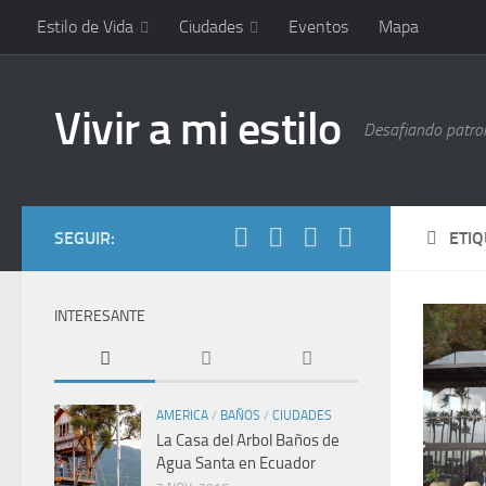
Estilo de Vida
Ciudades
Eventos
Mapa
Vivir a mi estilo
Desafiando patrone
SEGUIR:
ETI
INTERESANTE
AMERICA
/
BAÑOS
/
CIUDADES
La Casa del Arbol Baños de
Agua Santa en Ecuador