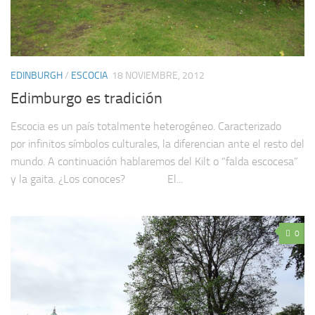
EDINBURGH
/
ESCOCIA
18 NOVIEMBRE, 2012
Edimburgo es tradición
Escocia es un país totalmente heterogéneo. Caracterizado
por infinitos símbolos culturales, la diferencian ante el resto del
mundo. A continuación hablaremos del Kilt o “falda escocesa”
y la gaita. ¿Los conoces? El...
0