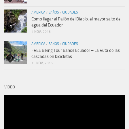
AMERICA
/
BAÑOS
/
CIUDADES
Como llegar al Pailón del Diablo: el mayor salto de
agua del Ecuador
4 NOV, 2016
AMERICA
/
BAÑOS
/
CIUDADES
FREE Biking Tour Baños Ecuador – La Ruta de las
cascadas en bicicletas
15 NOV, 2016
VIDEO