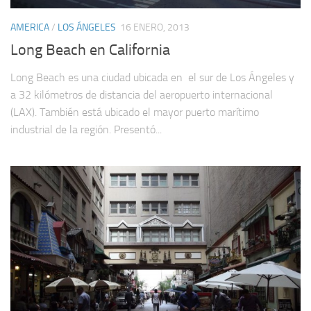
AMERICA
/
LOS ÁNGELES
16 ENERO, 2013
Long Beach en California
Long Beach es una ciudad ubicada en el sur de Los Ángeles y
a 32 kilómetros de distancia del aeropuerto internacional
(LAX). También está ubicado el mayor puerto marítimo
industrial de la región. Presentó...