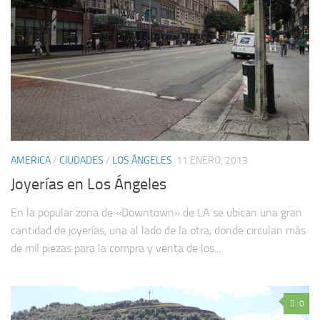
AMERICA
/
CIUDADES
/
LOS ÁNGELES
11 ENERO, 2013
Joyerías en Los Ángeles
En la popular zona de «Downtown» de LA se ubican una gran
cantidad de joyerías, una al lado de la otra, donde circulan más
de mil piezas para la compra y venta de los...
0