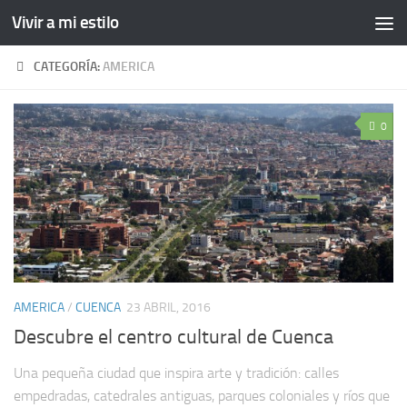
Vivir a mi estilo
CATEGORÍA:
AMERICA
0
AMERICA
/
CUENCA
23 ABRIL, 2016
Descubre el centro cultural de Cuenca
Una pequeña ciudad que inspira arte y tradición: calles
empedradas, catedrales antiguas, parques coloniales y ríos que