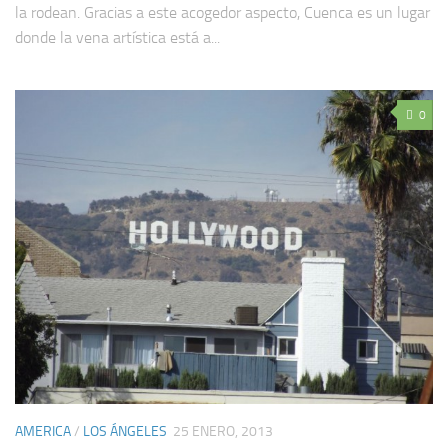
la rodean. Gracias a este acogedor aspecto, Cuenca es un lugar
donde la vena artística está a...
0
AMERICA
/
LOS ÁNGELES
25 ENERO, 2013