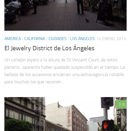
AMERICA
/
CALIFORNIA
/
CIUDADES
/
LOS ÁNGELES
12 ENERO, 2013
El Jewelry District de Los Ángeles
Un callejón joyero a la altura de St Vincent Court, de estilo
parisino, aparenta haber quedado suspendido en el tiempo. La
belleza de los accesorios encierran una extravagancia notable
para muchos los que recorren...
0