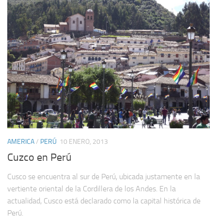
AMERICA
/
PERÚ
10 ENERO, 2013
Cuzco en Perú
Cusco se encuentra al sur de Perú, ubicada justamente en la
vertiente oriental de la Cordillera de los Andes. En la
actualidad, Cusco está declarado como la capital histórica de
Perú.