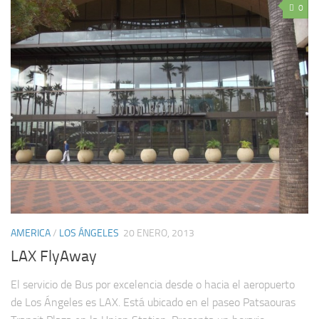
0
AMERICA
/
LOS ÁNGELES
20 ENERO, 2013
LAX FlyAway
El servicio de Bus por excelencia desde o hacia el aeropuerto
de Los Ángeles es LAX. Está ubicado en el paseo Patsaouras