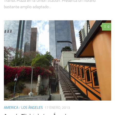
Transit Plaza en la Union Station. Presenta un horario
bastante amplio adaptado...
0
AMERICA
/
LOS ÁNGELES
17 ENERO, 2013