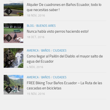
Alquiler De cuadrones en Baños Ecuador, todo lo
que necesitas saber !
18 NOV, 2016
BLOG
/
BUENOS AIRES
Nunca había visto perros haciendo esto!
18 OCT, 2016
AMERICA
/
BAÑOS
/
CIUDADES
Como llegar al Pailón del Diablo: el mayor salto de
agua del Ecuador
4 NOV, 2016
AMERICA
/
BAÑOS
/
CIUDADES
FREE Biking Tour Baños Ecuador – La Ruta de las
cascadas en bicicletas
15 NOV, 2016