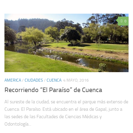
0
AMERICA
/
CIUDADES
/
CUENCA
4 MAYO, 2016
Recorriendo “El Paraíso” de Cuenca
Al sureste de la ciudad, se encuentra el parque más extenso de
Cuenca: El Paraíso. Está ubicado en el área de Gapal, junto a
las sedes de las Facultades de Ciencias Médicas y
Odontología...