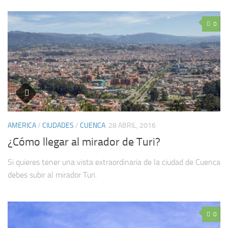
0
AMERICA
/
CIUDADES
/
CUENCA
28 ABRIL, 2016
¿Cómo llegar al mirador de Turi?
Si quieres tener una vista extraordinaria de la ciudad de Cuenca
debes subir al mirador Turi.
0