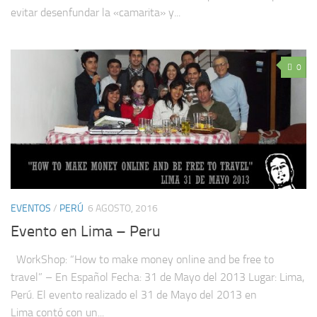
evitar desenfundar la «camarita» y...
0
EVENTOS
/
PERÚ
6 AGOSTO, 2016
Evento en Lima – Peru
WorkShop: “How to make money online and be free to
travel” – En Español Fecha: 31 de Mayo del 2013 Lugar: Lima,
Perú. El evento realizado el 31 de Mayo del 2013 en
Lima contó con un...