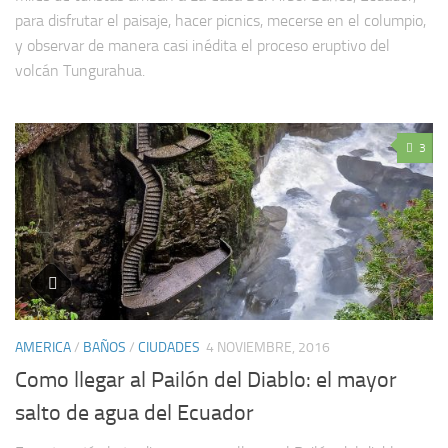
para disfrutar el paisaje, hacer picnics, mecerse en el columpio,
y observar de manera casi inédita el proceso eruptivo del
volcán Tungurahua.
3
AMERICA
/
BAÑOS
/
CIUDADES
4 NOVIEMBRE, 2016
Como llegar al Pailón del Diablo: el mayor
salto de agua del Ecuador