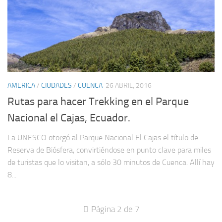
AMERICA
/
CIUDADES
/
CUENCA
26 ABRIL, 2016
Rutas para hacer Trekking en el Parque
Nacional el Cajas, Ecuador.
La UNESCO otorgó al Parque Nacional El Cajas el título de
Reserva de Biósfera, convirtiéndose en punto clave para miles
de turistas que lo visitan, a sólo 30 minutos de Cuenca. Allí hay
8...
Página 2 de 7