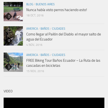
BLOG
/
BUENOS AIRES
Nunca había visto perros haciendo esto!
18 OCT, 2016
AMERICA
/
BAÑOS
/
CIUDADES
Como llegar al Pailón del Diablo: el mayor salto de
agua del Ecuador
4 NOV, 2016
AMERICA
/
BAÑOS
/
CIUDADES
FREE Biking Tour Baños Ecuador – La Ruta de las
cascadas en bicicletas
15 NOV, 2016
VIDEO