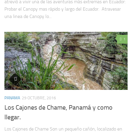
atrevió a vivir una de las aventuras más extremas en Ecuador:
Probar el Canopy mas rápido y largo del Ecuador. Atravesar
una linea de Canopy lo...
1
PANAMA
29 OCTUBRE, 2016
Los Cajones de Chame, Panamá y como
llegar.
Los Cajones de Chame Son un pequeño cañón, localizado en