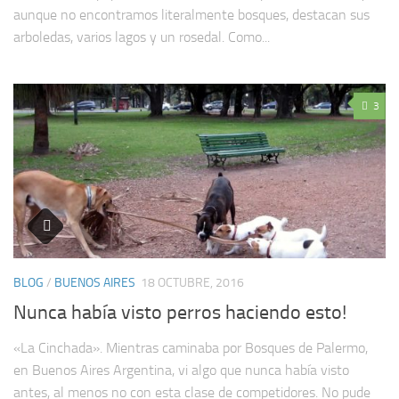
aunque no encontramos literalmente bosques, destacan sus
arboledas, varios lagos y un rosedal. Como...
3
BLOG
/
BUENOS AIRES
18 OCTUBRE, 2016
Nunca había visto perros haciendo esto!
«La Cinchada». Mientras caminaba por Bosques de Palermo,
en Buenos Aires Argentina, vi algo que nunca había visto
antes, al menos no con esta clase de competidores. No pude