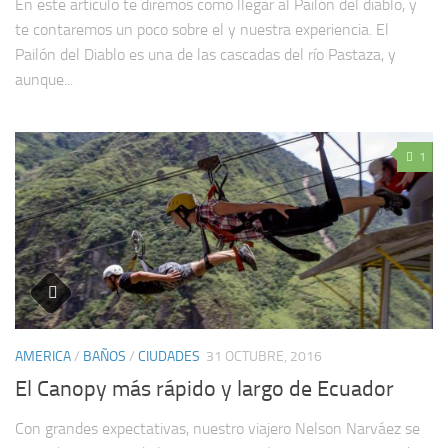
En este artículo te diremos como llegar al Pailón del diablo, y
te contaremos un poco sobre el y nuestra experiencia. El
Pailón del Diablo es una de las cascadas del río Pastaza, y
aunque...
1
AMERICA
/
BAÑOS
/
CIUDADES
31 OCTUBRE, 2016
El Canopy más rápido y largo de Ecuador
Con grandes expectativas, nuestro viajero Nelson Narváez se