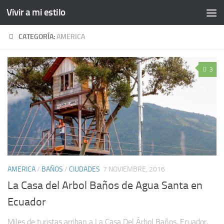
Vivir a mi estilo
CATEGORÍA:
AMERICA
3
AMERICA
/
BAÑOS
/
CIUDADES
7 NOVIEMBRE, 2016
La Casa del Arbol Baños de Agua Santa en
Ecuador
Miles de turistas arriban a La Casa Del Árbol Baños, Ecuador,