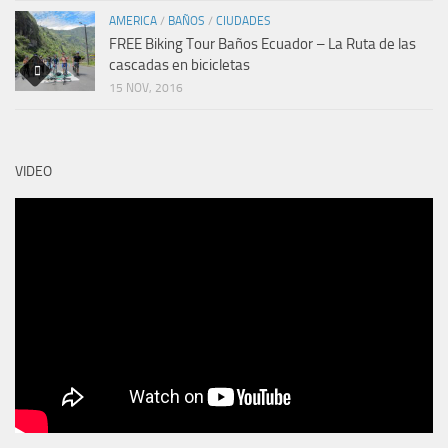
AMERICA
/
BAÑOS
/
CIUDADES
FREE Biking Tour Baños Ecuador – La Ruta de las
cascadas en bicicletas
15 NOV, 2016
VIDEO