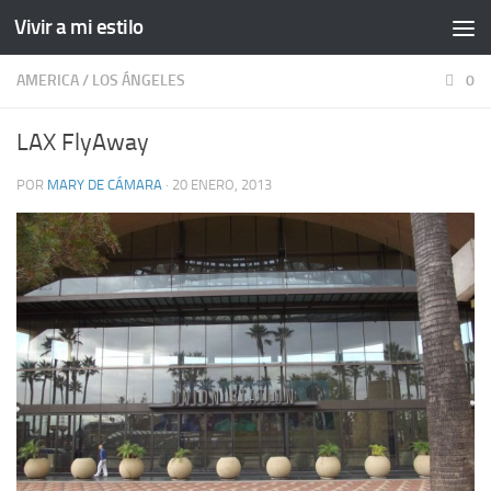
Vivir a mi estilo
AMERICA
/
LOS ÁNGELES
0
LAX FlyAway
POR
MARY DE CÁMARA
·
20 ENERO, 2013