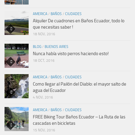
AMERICA
/
BAÑOS
/
CIUDADES
Alquiler De cuadrones en Baños Ecuador, todo lo
que necesitas saber !
18 NOV, 2016
BLOG
/
BUENOS AIRES
Nunca había visto perros haciendo esto!
18 OCT, 2016
AMERICA
/
BAÑOS
/
CIUDADES
Como llegar al Pailón del Diablo: el mayor salto de
agua del Ecuador
4 NOV, 2016
AMERICA
/
BAÑOS
/
CIUDADES
FREE Biking Tour Baños Ecuador – La Ruta de las
cascadas en bicicletas
15 NOV, 2016