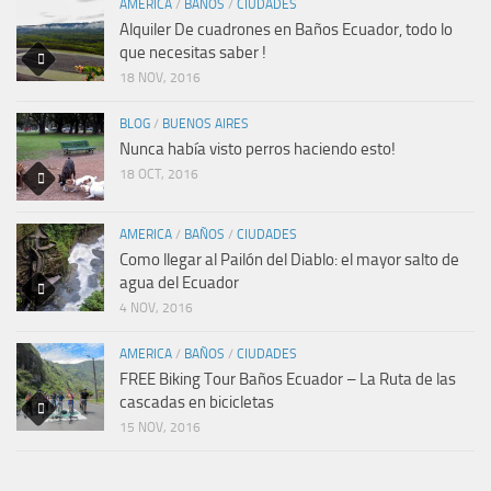
AMERICA
/
BAÑOS
/
CIUDADES
Alquiler De cuadrones en Baños Ecuador, todo lo
que necesitas saber !
18 NOV, 2016
BLOG
/
BUENOS AIRES
Nunca había visto perros haciendo esto!
18 OCT, 2016
AMERICA
/
BAÑOS
/
CIUDADES
Como llegar al Pailón del Diablo: el mayor salto de
agua del Ecuador
4 NOV, 2016
AMERICA
/
BAÑOS
/
CIUDADES
FREE Biking Tour Baños Ecuador – La Ruta de las
cascadas en bicicletas
15 NOV, 2016