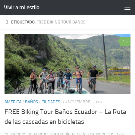
Vivir a mi estilo
ETIQUETADO:
FREE BIKING TOUR BANOS
2
AMERICA
/
BAÑOS
/
CIUDADES
15 NOVIEMBRE, 2016
FREE Biking Tour Baños Ecuador – La Ruta
de las cascadas en bicicletas
Ecuador es una demostración plena de las experiencias más