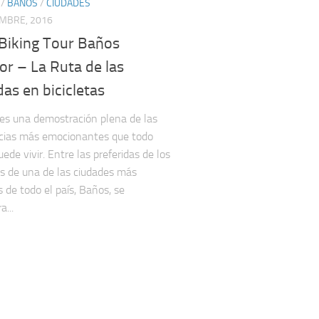
/
BAÑOS
/
CIUDADES
EMBRE, 2016
Biking Tour Baños
r – La Ruta de las
as en bicicletas
es una demostración plena de las
cias más emocionantes que todo
uede vivir. Entre las preferidas de los
es de una de las ciudades más
 de todo el país, Baños, se
...