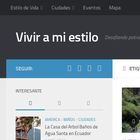
Estilo de Vida
Ciudades
Eventos
Mapa
Vivir a mi estilo
Desafiando patrone
SEGUIR:
ETI
INTERESANTE
AMERICA
/
BAÑOS
/
CIUDADES
La Casa del Arbol Baños de
Agua Santa en Ecuador