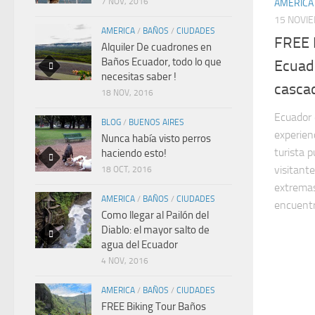
7 NOV, 2016
AMERICA
15 NOVI
AMERICA
/
BAÑOS
/
CIUDADES
FREE 
Alquiler De cuadrones en
Baños Ecuador, todo lo que
Ecuado
necesitas saber !
cascad
18 NOV, 2016
Ecuador 
BLOG
/
BUENOS AIRES
experien
Nunca había visto perros
turista p
haciendo esto!
visitant
18 OCT, 2016
extremas
AMERICA
/
BAÑOS
/
CIUDADES
encuentra
Como llegar al Pailón del
Diablo: el mayor salto de
agua del Ecuador
4 NOV, 2016
AMERICA
/
BAÑOS
/
CIUDADES
FREE Biking Tour Baños