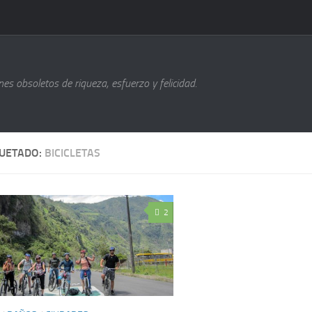
s obsoletos de riqueza, esfuerzo y felicidad.
QUETADO:
BICICLETAS
2