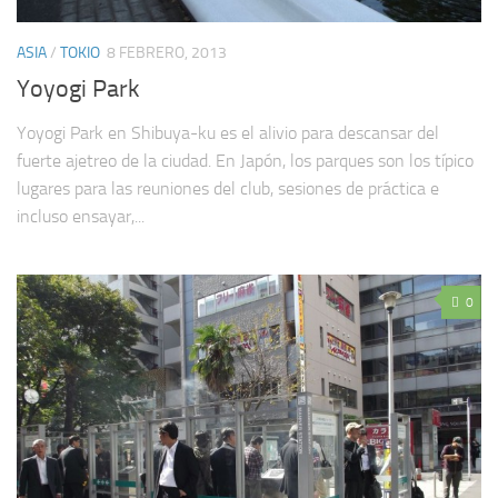
ASIA
/
TOKIO
8 FEBRERO, 2013
Yoyogi Park
Yoyogi Park en Shibuya-ku es el alivio para descansar del
fuerte ajetreo de la ciudad. En Japón, los parques son los típico
lugares para las reuniones del club, sesiones de práctica e
incluso ensayar,...
0