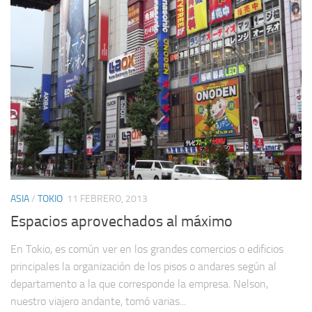
ASIA
/
TOKIO
11 FEBRERO, 2013
Espacios aprovechados al máximo
En Tokio, es común ver en los grandes comercios o edificios
principales la organización de los pisos o andares según al
departamento a la que corresponde la empresa. Nelson,
nuestro viajero andante, tomó varias...