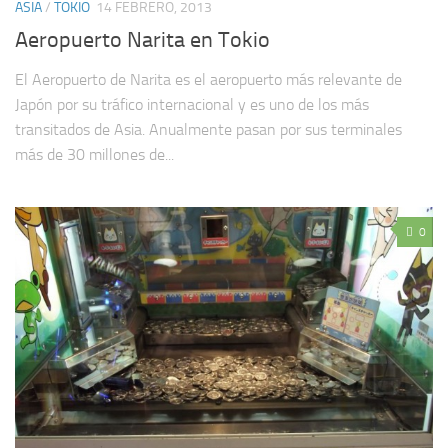
ASIA
/
TOKIO
14 FEBRERO, 2013
Aeropuerto Narita en Tokio
El Aeropuerto de Narita es el aeropuerto más relevante de
Japón por su tráfico internacional y es uno de los más
transitados de Asia. Anualmente pasan por sus terminales
más de 30 millones de...
0