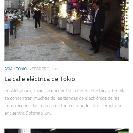
ASIA
/
TOKIO
6 FEBRERO, 2013
La calle eléctrica de Tokio
En Akihabara, Tokio, se encuentra la Calle «Eléctrica». En ella
se concentran muchas de las tiendas de electrónica de las
más reconocidas marcas de todo el mundo . Por ejemplo, se
encuentra Softmap, un...