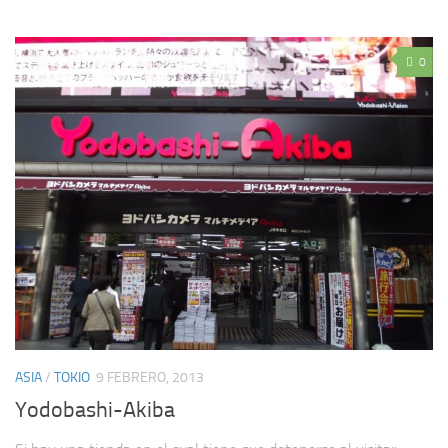
0
ASIA
/
TOKIO
9 FEBRERO, 2013
Yodobashi-Akiba