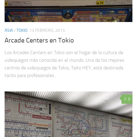
ASIA
/
TOKIO
13 FEBRERO, 2013
Arcade Centers en Tokio
Los Arcades Centers en Tokio son el hogar de la cultura de
videojuegos más conocida en el mundo. Una de los mejores
centros de videojuegos de Tokio, Taito HEY, está destinada
tanto para profesionales...
0