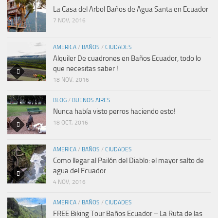
La Casa del Arbol Baños de Agua Santa en Ecuador
7 NOV, 2016
AMERICA
/
BAÑOS
/
CIUDADES
Alquiler De cuadrones en Baños Ecuador, todo lo
que necesitas saber !
18 NOV, 2016
BLOG
/
BUENOS AIRES
Nunca había visto perros haciendo esto!
18 OCT, 2016
AMERICA
/
BAÑOS
/
CIUDADES
Como llegar al Pailón del Diablo: el mayor salto de
agua del Ecuador
4 NOV, 2016
AMERICA
/
BAÑOS
/
CIUDADES
FREE Biking Tour Baños Ecuador – La Ruta de las