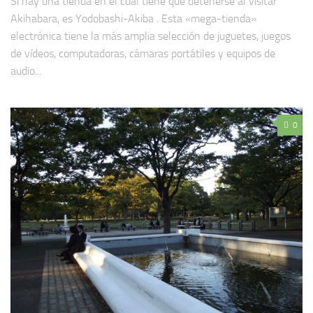
Si hay una tienda en el cual tiene que detenerse al visitar
Akihabara, es Yodobashi-Akiba . Esta «mega-tienda»
electrónica tiene la más amplia selección de juguetes, juegos
de vídeos, computadoras, cámaras portátiles y equipos de
audio...
0