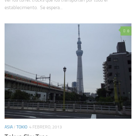
establecimiento. Se espera...
0
ASIA
/
TOKIO
4 FEBRERO, 2013