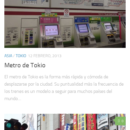
ASIA
/
TOKIO
12 FEBRERO, 2013
Metro de Tokio
El metro de Tokio es la forma más rápida y cómoda de
desplazarse por la ciudad. Su puntualidad más la frecuencia de
los trenes es un modelo a seguir para muchos países del
mundo....
0