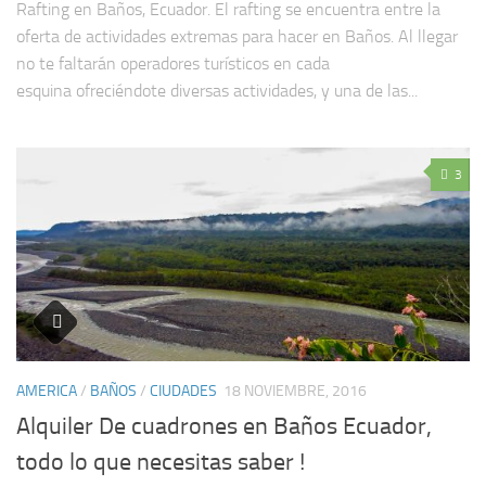
Rafting en Baños, Ecuador. El rafting se encuentra entre la
oferta de actividades extremas para hacer en Baños. Al llegar
no te faltarán operadores turísticos en cada
esquina ofreciéndote diversas actividades, y una de las...
3
AMERICA
/
BAÑOS
/
CIUDADES
18 NOVIEMBRE, 2016
Alquiler De cuadrones en Baños Ecuador,
todo lo que necesitas saber !