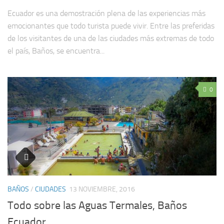
Ecuador es una demostración plena de las experiencias más
emocionantes que todo turista puede vivir. Entre las preferidas
de los visitantes de una de las ciudades más extremas de todo
el país, Baños, se encuentra...
0
BAÑOS
/
CIUDADES
13 NOVIEMBRE, 2016
Todo sobre las Aguas Termales, Baños
Ecuador