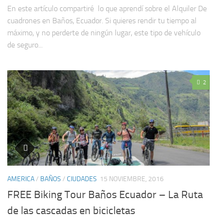
En este artículo compartiré lo que aprendí sobre el Alquiler De
cuadrones en Baños, Ecuador. Si quieres rendir tu tiempo al
máximo, y no perderte de ningún lugar, este tipo de vehículo
de seguro...
2
AMERICA
/
BAÑOS
/
CIUDADES
15 NOVIEMBRE, 2016
FREE Biking Tour Baños Ecuador – La Ruta
de las cascadas en bicicletas