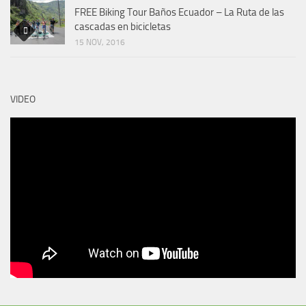
FREE Biking Tour Baños Ecuador – La Ruta de las
cascadas en bicicletas
15 NOV, 2016
VIDEO