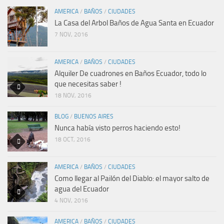
AMERICA
/
BAÑOS
/
CIUDADES
La Casa del Arbol Baños de Agua Santa en Ecuador
7 NOV, 2016
AMERICA
/
BAÑOS
/
CIUDADES
Alquiler De cuadrones en Baños Ecuador, todo lo
que necesitas saber !
18 NOV, 2016
BLOG
/
BUENOS AIRES
Nunca había visto perros haciendo esto!
18 OCT, 2016
AMERICA
/
BAÑOS
/
CIUDADES
Como llegar al Pailón del Diablo: el mayor salto de
agua del Ecuador
4 NOV, 2016
AMERICA
/
BAÑOS
/
CIUDADES