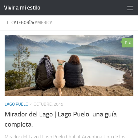
Vivir a mi estilo
CATEGORÍA:
AMERICA
0
LAGO PUELO
4 OCTUBRE, 2019
Mirador del Lago | Lago Puelo, una guía
completa.
Mirador del Lago | Lago Puelo Chubut Argentina Uno de los