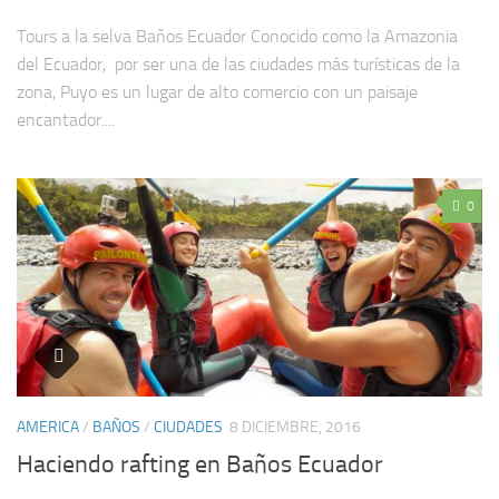
Tours a la selva Baños Ecuador Conocido como la Amazonia
del Ecuador, por ser una de las ciudades más turísticas de la
zona, Puyo es un lugar de alto comercio con un paisaje
encantador....
0
AMERICA
/
BAÑOS
/
CIUDADES
8 DICIEMBRE, 2016
Haciendo rafting en Baños Ecuador