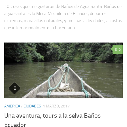
10 Cosas que me gustaron de Baños de Agua Santa. Baños de
agua santa es la Meca Mochilera de Ecuador, deportes
extremos, maravillas naturales, y muchas actividades, a costos
que internacionálmente la hacen una...
0
AMERICA
/
CIUDADES
1 MARZO, 2017
Una aventura, tours a la selva Baños
Ecuador