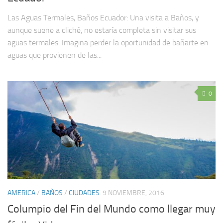
Las Aguas Termales, Baños Ecuador: Una visita a Baños, y
aunque suene a cliché, no estaría completa sin visitar sus
aguas termales. Imagina perder la oportunidad de bañarte en
aguas que provienen de las...
0
AMERICA
/
BAÑOS
/
CIUDADES
9 NOVIEMBRE, 2016
Columpio del Fin del Mundo como llegar muy