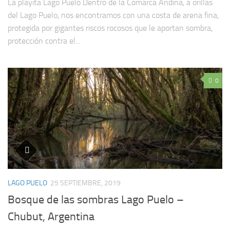
La playita Lago Puelo Dentro de la Comarca Andina, a orillas
del Lago Puelo, nos encontramos con una costa de arena fina,
protegida por gigantes riscos rocosos que le aportan sombra,
protección contra el...
0
LAGO PUELO
25 SEPTIEMBRE, 2019
Bosque de las sombras Lago Puelo –
Chubut, Argentina