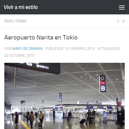
Vivir a mi estilo
ASIA
/
TOKIO
0
Aeropuerto Narita en Tokio
POR
MARY DE CÁMARA
· PUBLICADA
14 FEBRERO, 2013
· ACTUALIZADO
22 OCTUBRE, 2015