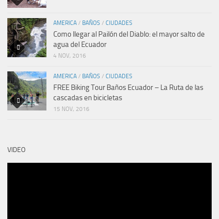
AMERICA
/
BAÑOS
/
CIUDADES
Como llegar al Pailón del Diablo: el mayor salto de
agua del Ecuador
4 NOV, 2016
AMERICA
/
BAÑOS
/
CIUDADES
FREE Biking Tour Baños Ecuador – La Ruta de las
cascadas en bicicletas
15 NOV, 2016
VIDEO