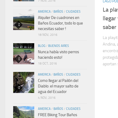
7 NOV, 2016
LAGO PU
La pla
AMERICA
/
BAÑOS
/
CIUDADES
llegar
Alquiler De cuadrones en
Baños Ecuador, todo lo que
saber
necesitas saber !
18 NOV, 2016
La playi
Andina, a
BLOG
/
BUENOS AIRES
encontra
Nunca había visto perros
protegid
haciendo esto!
aportan 
18 OCT, 2016
AMERICA
/
BAÑOS
/
CIUDADES
Como llegar al Pailón del
Diablo: el mayor salto de
agua del Ecuador
4 NOV, 2016
AMERICA
/
BAÑOS
/
CIUDADES
FREE Biking Tour Baños