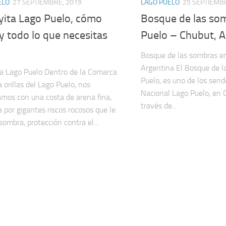
ELO
27 SEPTIEMBRE, 2019
LAGO PUELO
25 SEPTIEMB
yita Lago Puelo, cómo
Bosque de las so
 y todo lo que necesitas
Puelo – Chubut, A
Bosque de las sombras e
Argentina El Bosque de 
ta Lago Puelo Dentro de la Comarca
Puelo, es uno de los send
 orillas del Lago Puelo, nos
Nacional Lago Puelo, en C
mos con una costa de arena fina,
través de...
a por gigantes riscos rocosos que le
sombra, protección contra el...