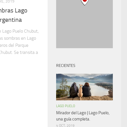
RE, 2019
mbras Lago
rgentina
n Lago Puelo Chubut,
las sombras en Lago
eros del Parque
hubut. Se transita a
RECIENTES
LAGO PUELO
Mirador del Lago | Lago Puelo,
una guía completa.
4 OCT, 2019