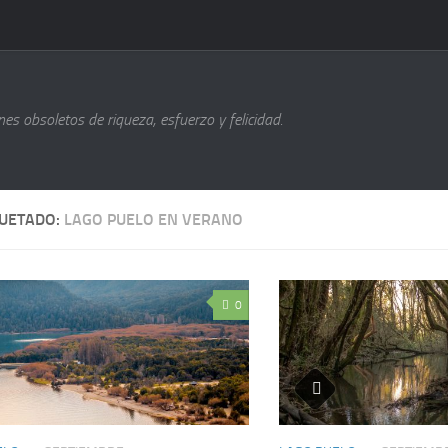
s obsoletos de riqueza, esfuerzo y felicidad.
QUETADO:
LAGO PUELO EN VERANO
0