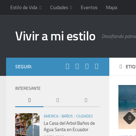
Estilo de Vida
Ciudades
Eventos
Mapa
Vivir a mi estilo
Desafiando patrone
SEGUIR:
ETI
INTERESANTE
AMERICA
/
BAÑOS
/
CIUDADES
La Casa del Arbol Baños de
Agua Santa en Ecuador