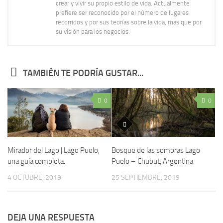
crear y vivir su propio estilo de vida. Actualmente
prefiere ser reconocido por el número de lugares
recorridos y por sus teorías sobre la vida, mas que por
su visión para los negocios.
TAMBIÉN TE PODRÍA GUSTAR...
0
0
Mirador del Lago | Lago Puelo,
Bosque de las sombras Lago
una guía completa.
Puelo – Chubut, Argentina
4 OCTUBRE, 2019
25 SEPTIEMBRE, 2019
DEJA UNA RESPUESTA