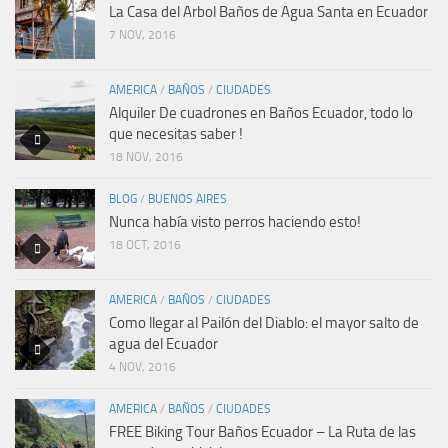
La Casa del Arbol Baños de Agua Santa en Ecuador
7 NOV, 2016
AMERICA
/
BAÑOS
/
CIUDADES
Alquiler De cuadrones en Baños Ecuador, todo lo
que necesitas saber !
18 NOV, 2016
BLOG
/
BUENOS AIRES
Nunca había visto perros haciendo esto!
18 OCT, 2016
AMERICA
/
BAÑOS
/
CIUDADES
Como llegar al Pailón del Diablo: el mayor salto de
agua del Ecuador
4 NOV, 2016
AMERICA
/
BAÑOS
/
CIUDADES
FREE Biking Tour Baños Ecuador – La Ruta de las