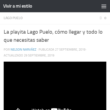
Vivir a mi estilo
LAGO PUELO
0
La playita Lago Puelo, cómo llegar y todo lo
que necesitas saber
POR
NELSON NARVÁEZ
· PUBLICADA
27 SEPTIEMBRE, 2019
·
ACTUALIZADO
29 SEPTIEMBRE, 2019