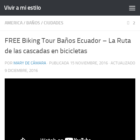
Vivir a mi estilo
AMERICA
/
BAÑOS
/
CIUDADES
2
FREE Biking Tour Baños Ecuador – La Ruta
de las cascadas en bicicletas
POR
MARY DE CÁMARA
· PUBLICADA
15 NOVIEMBRE, 2016
· ACTUALIZADO
9 DICIEMBRE, 2016