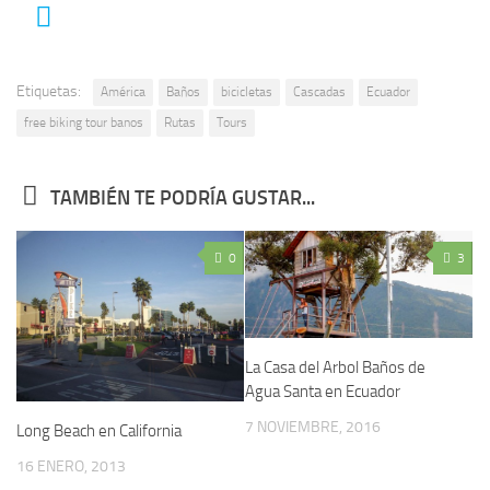
Etiquetas:
América
Baños
bicicletas
Cascadas
Ecuador
free biking tour banos
Rutas
Tours
TAMBIÉN TE PODRÍA GUSTAR...
0
3
La Casa del Arbol Baños de
Agua Santa en Ecuador
7 NOVIEMBRE, 2016
Long Beach en California
16 ENERO, 2013