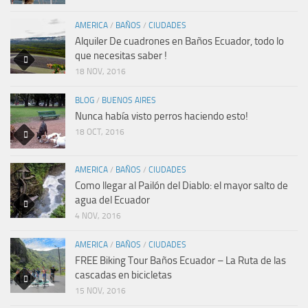
AMERICA
/
BAÑOS
/
CIUDADES
Alquiler De cuadrones en Baños Ecuador, todo lo
que necesitas saber !
18 NOV, 2016
BLOG
/
BUENOS AIRES
Nunca había visto perros haciendo esto!
18 OCT, 2016
AMERICA
/
BAÑOS
/
CIUDADES
Como llegar al Pailón del Diablo: el mayor salto de
agua del Ecuador
4 NOV, 2016
AMERICA
/
BAÑOS
/
CIUDADES
FREE Biking Tour Baños Ecuador – La Ruta de las
cascadas en bicicletas
15 NOV, 2016