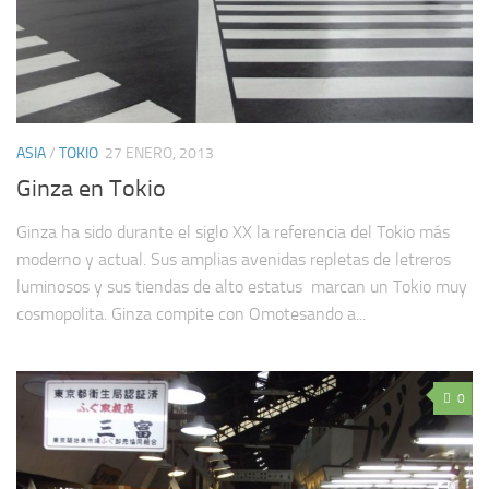
ASIA
/
TOKIO
27 ENERO, 2013
Ginza en Tokio
Ginza ha sido durante el siglo XX la referencia del Tokio más
moderno y actual. Sus amplias avenidas repletas de letreros
luminosos y sus tiendas de alto estatus marcan un Tokio muy
cosmopolita. Ginza compite con Omotesando a...
0