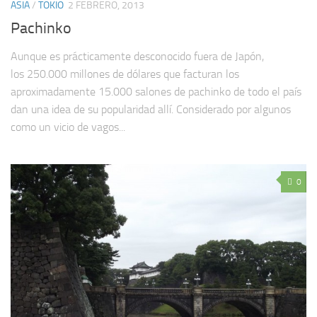
ASIA
/
TOKIO
2 FEBRERO, 2013
Pachinko
Aunque es prácticamente desconocido fuera de Japón,
los 250.000 millones de dólares que facturan los
aproximadamente 15.000 salones de pachinko de todo el país
dan una idea de su popularidad allí. Considerado por algunos
como un vicio de vagos...
0