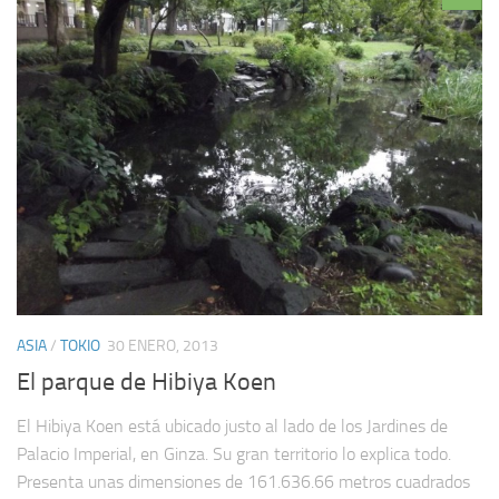
ASIA
/
TOKIO
30 ENERO, 2013
El parque de Hibiya Koen
El Hibiya Koen está ubicado justo al lado de los Jardines de
Palacio Imperial, en Ginza. Su gran territorio lo explica todo.
Presenta unas dimensiones de 161.636.66 metros cuadrados