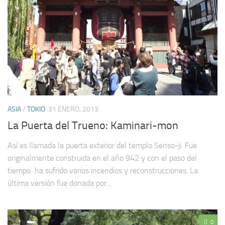
ASIA
/
TOKIO
31 ENERO, 2013
La Puerta del Trueno: Kaminari-mon
Así es llamada la puerta exterior del templo Senso-ji. Fue
originalmente construida en el año 942 y con el paso del
tiempo ha sufrido varios incendios y reconstrucciones. La
última versión fue donada por...
0