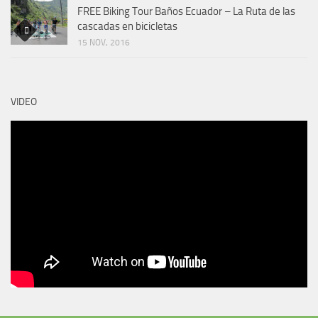
FREE Biking Tour Baños Ecuador – La Ruta de las
cascadas en bicicletas
15 NOV, 2016
VIDEO