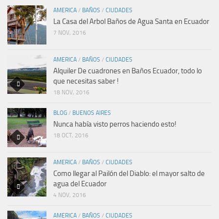
AMERICA
/
BAÑOS
/
CIUDADES
La Casa del Arbol Baños de Agua Santa en Ecuador
7 NOV, 2016
AMERICA
/
BAÑOS
/
CIUDADES
Alquiler De cuadrones en Baños Ecuador, todo lo
que necesitas saber !
18 NOV, 2016
BLOG
/
BUENOS AIRES
Nunca había visto perros haciendo esto!
18 OCT, 2016
AMERICA
/
BAÑOS
/
CIUDADES
Como llegar al Pailón del Diablo: el mayor salto de
agua del Ecuador
4 NOV, 2016
AMERICA
/
BAÑOS
/
CIUDADES