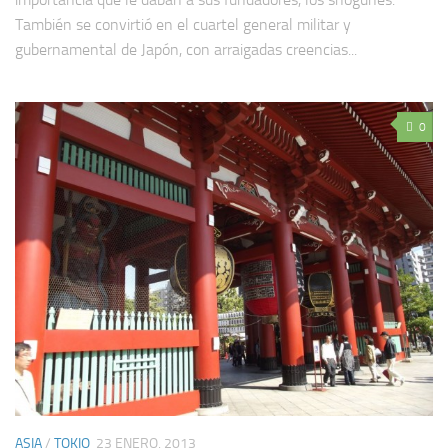
También se convirtió en el cuartel general militar y
gubernamental de Japón, con arraigadas creencias...
0
ASIA
/
TOKIO
23 ENERO, 2013