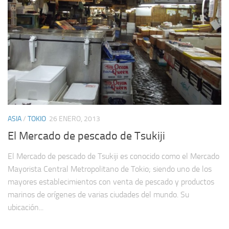
ASIA
/
TOKIO
26 ENERO, 2013
El Mercado de pescado de Tsukiji
El Mercado de pescado de Tsukiji es conocido como el Mercado
Mayorista Central Metropolitano de Tokio; siendo uno de los
mayores establecimientos con venta de pescado y productos
marinos de orígenes de varias ciudades del mundo. Su
ubicación...