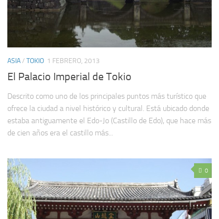
ASIA
/
TOKIO
1 FEBRERO, 2013
El Palacio Imperial de Tokio
Descrito como uno de los principales puntos más turístico que
ofrece la ciudad a nivel histórico y cultural. Está ubicado donde
estaba antiguamente el Edo-Jo (Castillo de Edo), que hace más
de cien años era el castillo más...
0