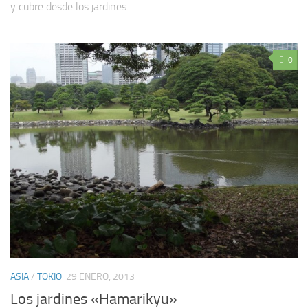
y cubre desde los jardines...
0
ASIA
/
TOKIO
29 ENERO, 2013
Los jardines «Hamarikyu»