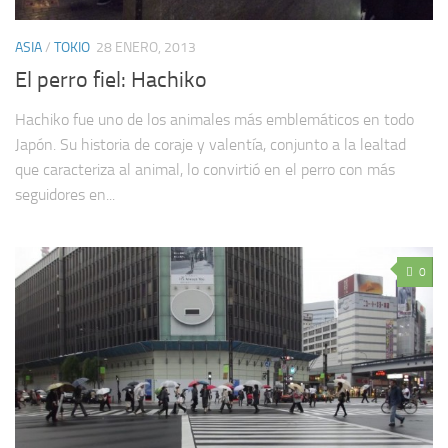
ASIA
/
TOKIO
28 ENERO, 2013
El perro fiel: Hachiko
Hachiko fue uno de los animales más emblemáticos en todo
Japón. Su historia de coraje y valentía, conjunto a la lealtad
que caracteriza al animal, lo convirtió en el perro con más
seguidores en...
0