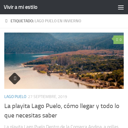
Vivir a mi estilo
ETIQUETADO:
LAGO PUELO EN INVIERNO
0
LAGO PUELO
27 SEPTIEMBRE, 2019
La playita Lago Puelo, cómo llegar y todo lo
que necesitas saber
La playita Lago Puelo Dentro de la Comarca Andina, a orillas