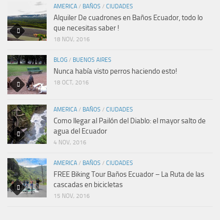
AMERICA
/
BAÑOS
/
CIUDADES
Alquiler De cuadrones en Baños Ecuador, todo lo
que necesitas saber !
18 NOV, 2016
BLOG
/
BUENOS AIRES
Nunca había visto perros haciendo esto!
18 OCT, 2016
AMERICA
/
BAÑOS
/
CIUDADES
Como llegar al Pailón del Diablo: el mayor salto de
agua del Ecuador
4 NOV, 2016
AMERICA
/
BAÑOS
/
CIUDADES
FREE Biking Tour Baños Ecuador – La Ruta de las
cascadas en bicicletas
15 NOV, 2016