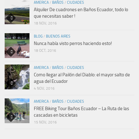
AMERICA
/
BAÑOS
/
CIUDADES
Alquiler De cuadrones en Baños Ecuador, todo lo
que necesitas saber !
18 NOV, 2016
BLOG
/
BUENOS AIRES
Nunca había visto perros haciendo esto!
18 OCT, 2016
AMERICA
/
BAÑOS
/
CIUDADES
Como llegar al Pailón del Diablo: el mayor salto de
agua del Ecuador
4 NOV, 2016
AMERICA
/
BAÑOS
/
CIUDADES
FREE Biking Tour Baños Ecuador – La Ruta de las
cascadas en bicicletas
15 NOV, 2016