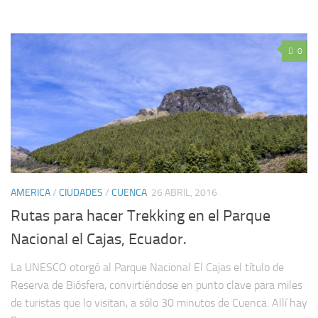
0
AMERICA
/
CIUDADES
/
CUENCA
26 ABRIL, 2016
Rutas para hacer Trekking en el Parque
Nacional el Cajas, Ecuador.
La UNESCO otorgó al Parque Nacional El Cajas el título de
Reserva de Biósfera, convirtiéndose en punto clave para miles
de turistas que lo visitan, a sólo 30 minutos de Cuenca. Allí hay