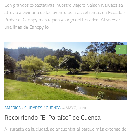
Con grandes expectativas, nuestro viajero Nelson Narváez se
atrevió a vivir una de las aventuras más extremas en Ecuador:
Probar el Canopy mas rápido y largo del Ecuador. Atravesar
una linea de Canopy lo...
0
AMERICA
/
CIUDADES
/
CUENCA
4 MAYO, 2016
Recorriendo “El Paraíso” de Cuenca
Al sureste de la ciudad, se encuentra el parque más extenso de