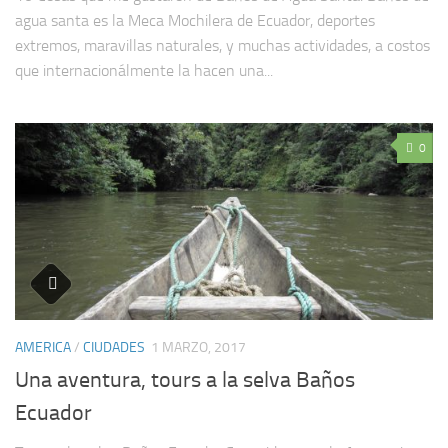
agua santa es la Meca Mochilera de Ecuador, deportes
extremos, maravillas naturales, y muchas actividades, a costos
que internacionálmente la hacen una...
0
AMERICA
/
CIUDADES
1 MARZO, 2017
Una aventura, tours a la selva Baños
Ecuador