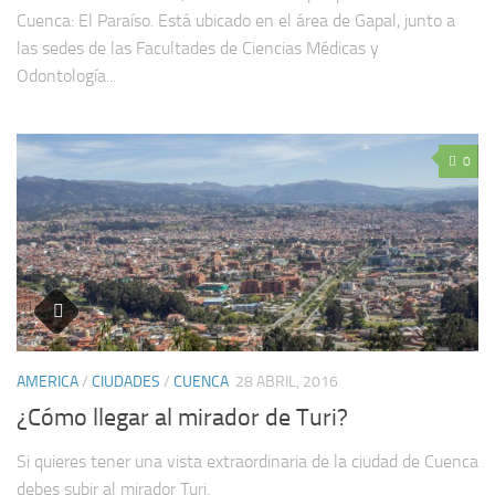
Cuenca: El Paraíso. Está ubicado en el área de Gapal, junto a
las sedes de las Facultades de Ciencias Médicas y
Odontología...
0
AMERICA
/
CIUDADES
/
CUENCA
28 ABRIL, 2016
¿Cómo llegar al mirador de Turi?
Si quieres tener una vista extraordinaria de la ciudad de Cuenca
debes subir al mirador Turi.