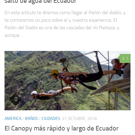
salto de agua del Ecuador
En este artículo te diremos como llegar al Pailón del diablo, y
te contaremos un poco sobre el y nuestra experiencia. El
Pailón del Diablo es una de las cascadas del río Pastaza, y
aunque...
1
AMERICA
/
BAÑOS
/
CIUDADES
31 OCTUBRE, 2016
El Canopy más rápido y largo de Ecuador