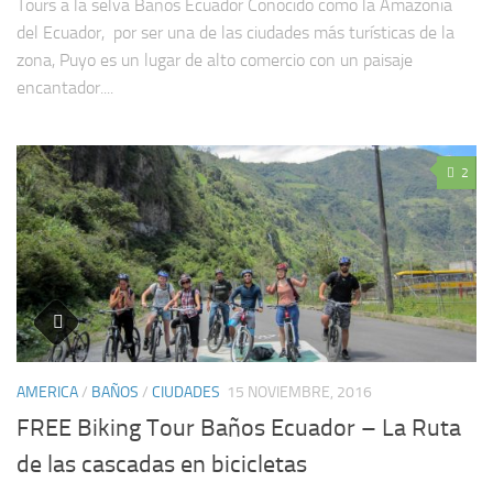
Tours a la selva Baños Ecuador Conocido como la Amazonia
del Ecuador, por ser una de las ciudades más turísticas de la
zona, Puyo es un lugar de alto comercio con un paisaje
encantador....
2
AMERICA
/
BAÑOS
/
CIUDADES
15 NOVIEMBRE, 2016
FREE Biking Tour Baños Ecuador – La Ruta
de las cascadas en bicicletas