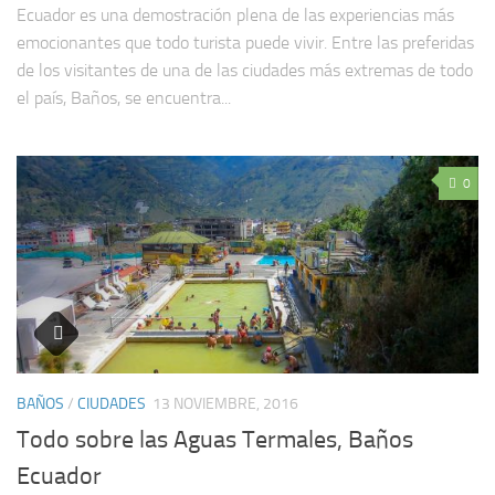
Ecuador es una demostración plena de las experiencias más
emocionantes que todo turista puede vivir. Entre las preferidas
de los visitantes de una de las ciudades más extremas de todo
el país, Baños, se encuentra...
0
BAÑOS
/
CIUDADES
13 NOVIEMBRE, 2016
Todo sobre las Aguas Termales, Baños
Ecuador