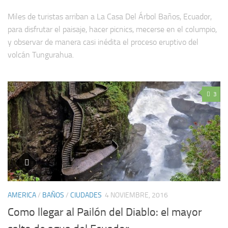
Miles de turistas arriban a La Casa Del Árbol Baños, Ecuador,
para disfrutar el paisaje, hacer picnics, mecerse en el columpio,
y observar de manera casi inédita el proceso eruptivo del
volcán Tungurahua.
3
AMERICA
/
BAÑOS
/
CIUDADES
4 NOVIEMBRE, 2016
Como llegar al Pailón del Diablo: el mayor