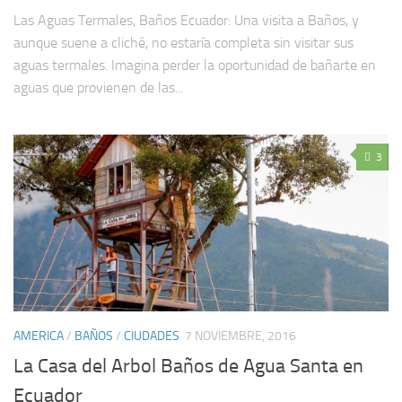
Las Aguas Termales, Baños Ecuador: Una visita a Baños, y
aunque suene a cliché, no estaría completa sin visitar sus
aguas termales. Imagina perder la oportunidad de bañarte en
aguas que provienen de las...
3
AMERICA
/
BAÑOS
/
CIUDADES
7 NOVIEMBRE, 2016
La Casa del Arbol Baños de Agua Santa en
Ecuador