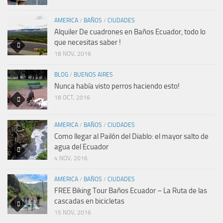
AMERICA
/
BAÑOS
/
CIUDADES
Alquiler De cuadrones en Baños Ecuador, todo lo
que necesitas saber !
18 NOV, 2016
BLOG
/
BUENOS AIRES
Nunca había visto perros haciendo esto!
18 OCT, 2016
AMERICA
/
BAÑOS
/
CIUDADES
Como llegar al Pailón del Diablo: el mayor salto de
agua del Ecuador
4 NOV, 2016
AMERICA
/
BAÑOS
/
CIUDADES
FREE Biking Tour Baños Ecuador – La Ruta de las
cascadas en bicicletas
15 NOV, 2016