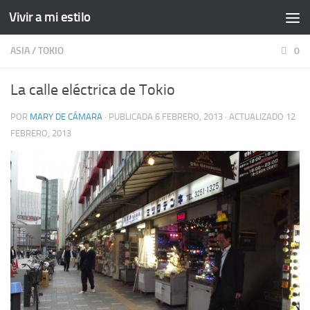
Vivir a mi estilo
ASIA
/
TOKIO
0
La calle eléctrica de Tokio
POR
MARY DE CÁMARA
· PUBLICADA
6 FEBRERO, 2013
· ACTUALIZADO
12
FEBRERO, 2013