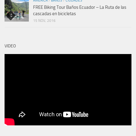
AMERICA
/
BAÑOS
/
CIUDADES
FREE Biking Tour Baños Ecuador – La Ruta de las
cascadas en bicicletas
15 NOV, 2016
VIDEO