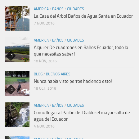
AMERICA
/
BAÑOS
/
CIUDADES
La Casa del Arbol Baños de Agua Santa en Ecuador
7 NOV, 2016
AMERICA
/
BAÑOS
/
CIUDADES
Alquiler De cuadrones en Baños Ecuador, todo lo
que necesitas saber !
18 NOV, 2016
BLOG
/
BUENOS AIRES
Nunca había visto perros haciendo esto!
18 OCT, 2016
AMERICA
/
BAÑOS
/
CIUDADES
Como llegar al Pailón del Diablo: el mayor salto de
agua del Ecuador
4 NOV, 2016