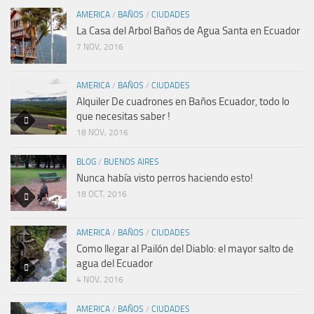
AMERICA
/
BAÑOS
/
CIUDADES
La Casa del Arbol Baños de Agua Santa en Ecuador
7 NOV, 2016
AMERICA
/
BAÑOS
/
CIUDADES
Alquiler De cuadrones en Baños Ecuador, todo lo
que necesitas saber !
18 NOV, 2016
BLOG
/
BUENOS AIRES
Nunca había visto perros haciendo esto!
18 OCT, 2016
AMERICA
/
BAÑOS
/
CIUDADES
Como llegar al Pailón del Diablo: el mayor salto de
agua del Ecuador
4 NOV, 2016
AMERICA
/
BAÑOS
/
CIUDADES