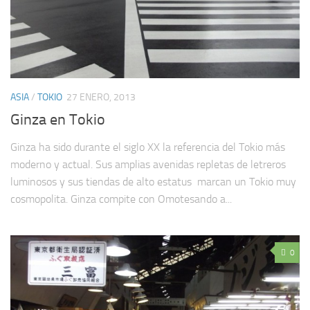
ASIA
/
TOKIO
27 ENERO, 2013
Ginza en Tokio
Ginza ha sido durante el siglo XX la referencia del Tokio más
moderno y actual. Sus amplias avenidas repletas de letreros
luminosos y sus tiendas de alto estatus marcan un Tokio muy
cosmopolita. Ginza compite con Omotesando a...
0