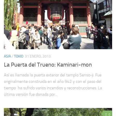
ASIA
/
TOKIO
31 ENERO, 2013
La Puerta del Trueno: Kaminari-mon
Así es llamada la puerta exterior del templo Senso-ji. Fue
originalmente construida en el año 942 y con el paso del
tiempo ha sufrido varios incendios y reconstrucciones. La
última versión fue donada por...
0