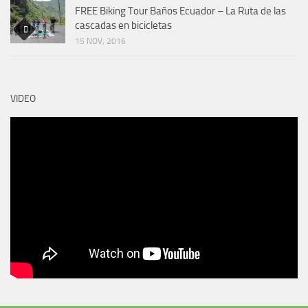
FREE Biking Tour Baños Ecuador – La Ruta de las
cascadas en bicicletas
15 NOV, 2016
VIDEO