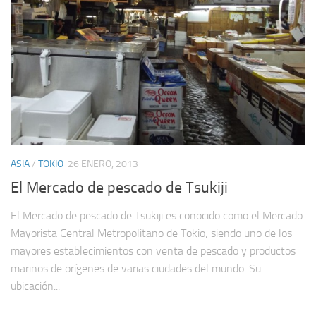
ASIA
/
TOKIO
26 ENERO, 2013
El Mercado de pescado de Tsukiji
El Mercado de pescado de Tsukiji es conocido como el Mercado
Mayorista Central Metropolitano de Tokio; siendo uno de los
mayores establecimientos con venta de pescado y productos
marinos de orígenes de varias ciudades del mundo. Su
ubicación...