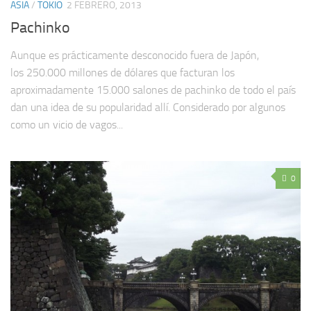
ASIA
/
TOKIO
2 FEBRERO, 2013
Pachinko
Aunque es prácticamente desconocido fuera de Japón,
los 250.000 millones de dólares que facturan los
aproximadamente 15.000 salones de pachinko de todo el país
dan una idea de su popularidad allí. Considerado por algunos
como un vicio de vagos...
0