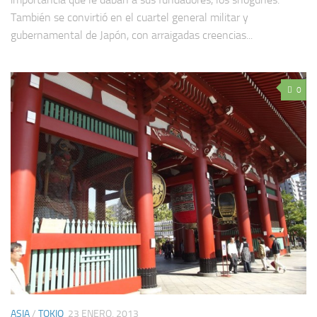
También se convirtió en el cuartel general militar y
gubernamental de Japón, con arraigadas creencias...
0
ASIA
/
TOKIO
23 ENERO, 2013