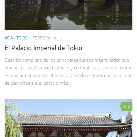
ASIA
/
TOKIO
1 FEBRERO, 2013
El Palacio Imperial de Tokio
Descrito como uno de los principales puntos más turístico que
ofrece la ciudad a nivel histórico y cultural. Está ubicado donde
estaba antiguamente el Edo-Jo (Castillo de Edo), que hace más
de cien años era el castillo más...
0