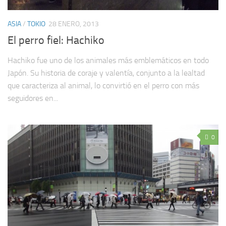
ASIA
/
TOKIO
28 ENERO, 2013
El perro fiel: Hachiko
Hachiko fue uno de los animales más emblemáticos en todo
Japón. Su historia de coraje y valentía, conjunto a la lealtad
que caracteriza al animal, lo convirtió en el perro con más
seguidores en...
0