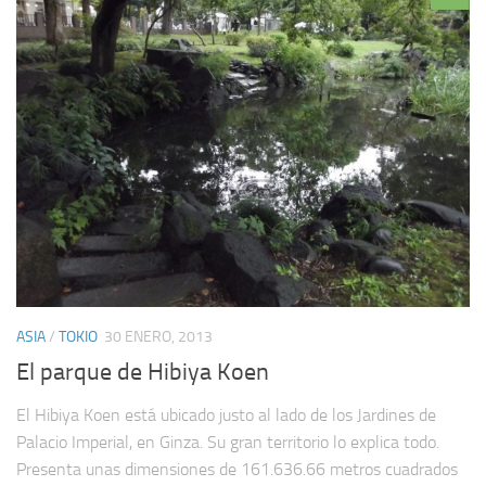
ASIA
/
TOKIO
30 ENERO, 2013
El parque de Hibiya Koen
El Hibiya Koen está ubicado justo al lado de los Jardines de
Palacio Imperial, en Ginza. Su gran territorio lo explica todo.
Presenta unas dimensiones de 161.636.66 metros cuadrados