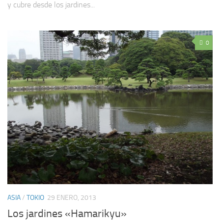
y cubre desde los jardines...
0
ASIA
/
TOKIO
29 ENERO, 2013
Los jardines «Hamarikyu»