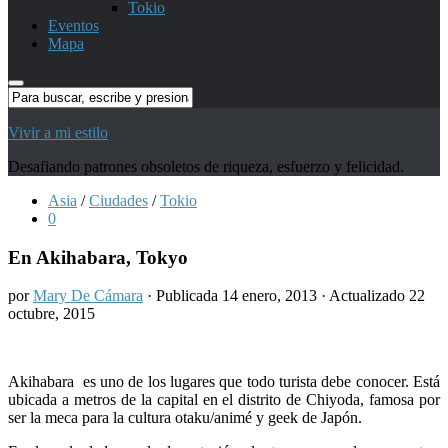
Tokio
Eventos
Mapa
Vivir a mi estilo
Desafiando patrones obsoletos de riqueza, esfuerzo y felicidad.
Asia
/
Ciudades
/
Tokio
0
En Akihabara, Tokyo
por
Mary De Cámara
· Publicada
14 enero, 2013
· Actualizado
22
octubre, 2015
Akihabara es uno de los lugares que todo turista debe conocer. Está
ubicada a metros de la capital en el distrito de Chiyoda, famosa por
ser la meca para la cultura otaku/animé y geek de Japón.