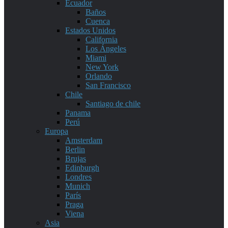
Ecuador
Baños
Cuenca
Estados Unidos
California
Los Ángeles
Miami
New York
Orlando
San Francisco
Chile
Santiago de chile
Panama
Perú
Europa
Amsterdam
Berlin
Brujas
Edinburgh
Londres
Munich
París
Praga
Viena
Asia