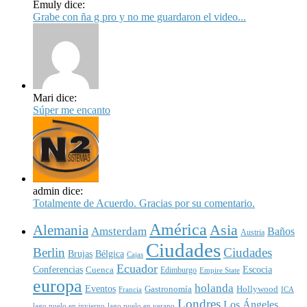
Emuly dice:
Grabe con ña g pro y no me guardaron el video...
Mari dice:
Súper me encanto
admin dice:
Totalmente de Acuerdo. Gracias por su comentario.
América
Asia
Alemania
Amsterdam
Baños
Austria
Ciudades
Berlin
Ciudades
Brujas
Bélgica
Cajas
Ecuador
Conferencias
Escocia
Cuenca
Edimburgo
Empire State
europa
holanda
Eventos
Gastronomía
Hollywood
Francia
ICA
Londres
Los Ángeles
lago puelo en invierno
lago puelo en verano