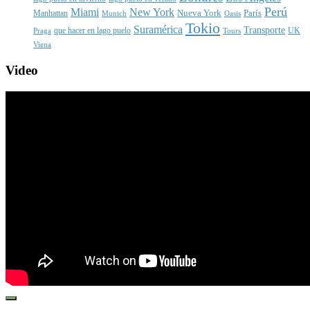
Perú
Miami
New York
Nueva York
París
Manhattan
Munich
Oasis
Tokio
Suramérica
Transporte
que hacer en lago puelo
UK
Praga
Tours
Viena
Video