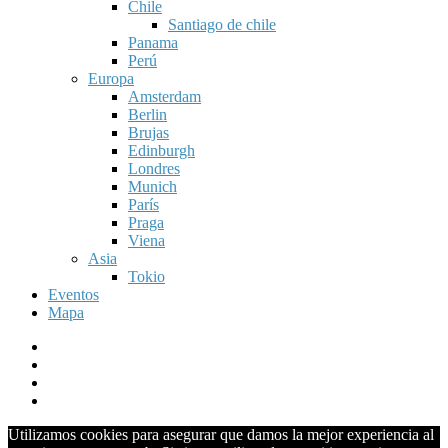
Chile
Santiago de chile
Panama
Perú
Europa
Amsterdam
Berlin
Brujas
Edinburgh
Londres
Munich
París
Praga
Viena
Asia
Tokio
Eventos
Mapa
Utilizamos cookies para asegurar que damos la mejor experiencia al