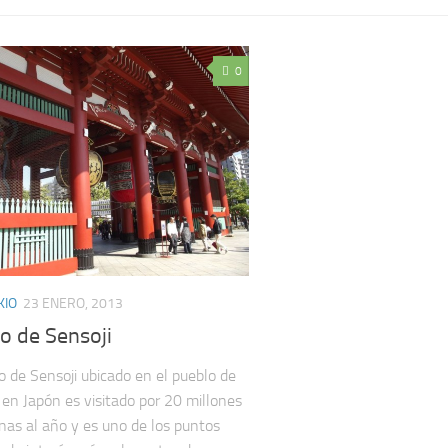
0
KIO
23 ENERO, 2013
o de Sensoji
o de Sensoji ubicado en el pueblo de
en Japón es visitado por 20 millones
nas al año y es uno de los puntos