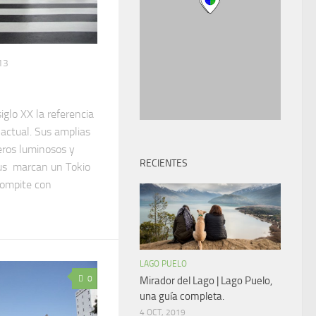
13
iglo XX la referencia
actual. Sus amplias
eros luminosos y
RECIENTES
tus marcan un Tokio
compite con
LAGO PUELO
0
Mirador del Lago | Lago Puelo,
una guía completa.
4 OCT, 2019