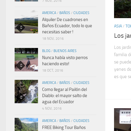
7 NOV, 2016
AMERICA
/
BAÑOS
/
CIUDADES
Alquiler De cuadrones en
Baños Ecuador, todo lo que
ASIA
/
TO
necesitas saber !
Los j
18 NOV, 2016
Los jard
BLOG
/
BUENOS AIRES
familia 
Nunca había visto perros
se puede
haciendo esto!
yenes de
18 OCT, 2016
es que s
AMERICA
/
BAÑOS
/
CIUDADES
Como llegar al Pailón del
Diablo: el mayor salto de
agua del Ecuador
4 NOV, 2016
AMERICA
/
BAÑOS
/
CIUDADES
FREE Biking Tour Baños