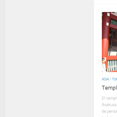
ASIA
/
TO
Templ
El templ
Asakusa 
de perso