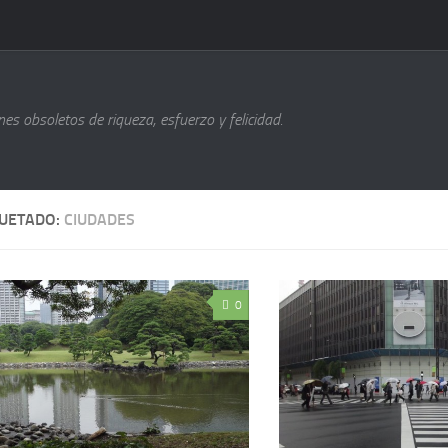
s obsoletos de riqueza, esfuerzo y felicidad.
QUETADO:
CIUDADES
0