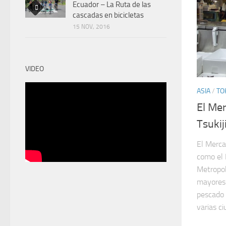
Ecuador – La Ruta de las
cascadas en bicicletas
15 NOV, 2016
VIDEO
ASIA
/
TO
El Me
Tsukij
El Merca
como el 
Metropol
mayores 
pescado 
varias c