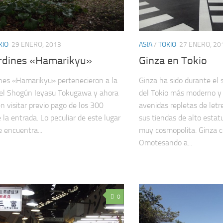
KIO
29 ENERO, 2013
ASIA
/
TOKIO
27 ENERO, 20
ardines «Hamarikyu»
Ginza en Tokio
ines «Hamarikyu» pertenecieron a la
Ginza ha sido durante el s
del Shogún Ieyasu Tokugawa y ahora
del Tokio más moderno y 
n visitar previo pago de los 300
avenidas repletas de letr
 la entrada. Lo peculiar de este lugar
sus tiendas de alto esta
e encuentra...
muy cosmopolita. Ginza 
Omotesando a...
0