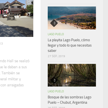
LAGO PUELO
La playita Lago Puelo, cómo
13
llegar y todo lo que necesitas
saber
27 SEP, 2019
ndo Hall se realizó
ue le daban a sus
. También se
eral militar y
con arraigadas
LAGO PUELO
Bosque de las sombras Lago
Puelo – Chubut, Argentina
25 SEP, 2019