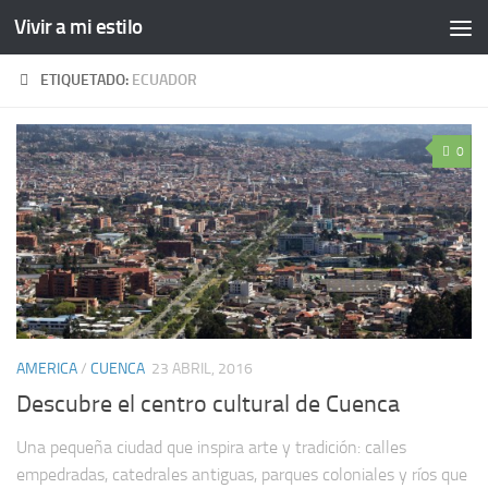
Vivir a mi estilo
ETIQUETADO:
ECUADOR
0
AMERICA
/
CUENCA
23 ABRIL, 2016
Descubre el centro cultural de Cuenca
Una pequeña ciudad que inspira arte y tradición: calles
empedradas, catedrales antiguas, parques coloniales y ríos que