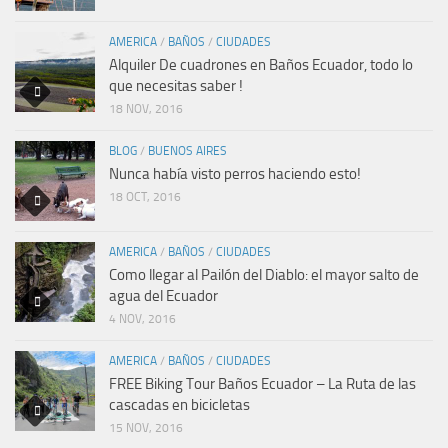
AMERICA
/
BAÑOS
/
CIUDADES
Alquiler De cuadrones en Baños Ecuador, todo lo
que necesitas saber !
18 NOV, 2016
BLOG
/
BUENOS AIRES
Nunca había visto perros haciendo esto!
18 OCT, 2016
AMERICA
/
BAÑOS
/
CIUDADES
Como llegar al Pailón del Diablo: el mayor salto de
agua del Ecuador
4 NOV, 2016
AMERICA
/
BAÑOS
/
CIUDADES
FREE Biking Tour Baños Ecuador – La Ruta de las
cascadas en bicicletas
15 NOV, 2016