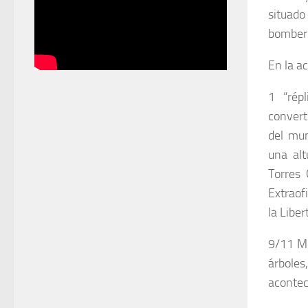
situad
bomber
En la a
1 “rép
convert
del mun
una alt
Torres 
Extraof
la Liber
9/11 Me
árbole
acontec