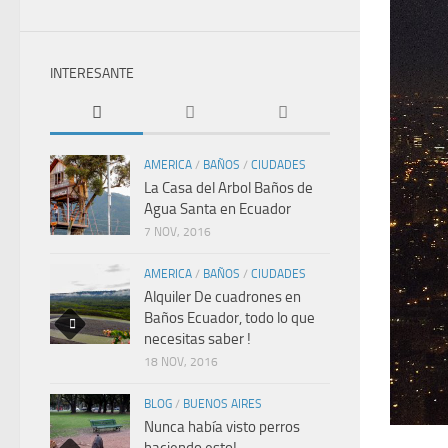
INTERESANTE
AMERICA
/
BAÑOS
/
CIUDADES
La Casa del Arbol Baños de
Agua Santa en Ecuador
7 NOV, 2016
AMERICA
/
BAÑOS
/
CIUDADES
Alquiler De cuadrones en
Baños Ecuador, todo lo que
necesitas saber !
18 NOV, 2016
BLOG
/
BUENOS AIRES
Nunca había visto perros
haciendo esto!