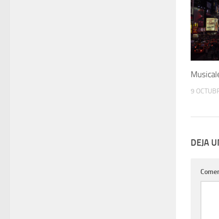
Musical
9 OCTUBR
DEJA 
Comen