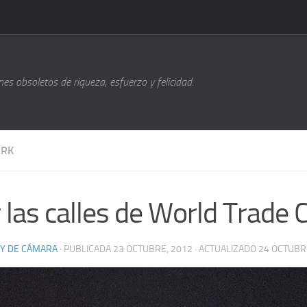
s obsoletos de riqueza, esfuerzo y felicidad.
ORK
 las calles de World Trade 
Y DE CÁMARA
· PUBLICADA
23 OCTUBRE, 2012
· ACTUALIZADO
24 OCTUBR