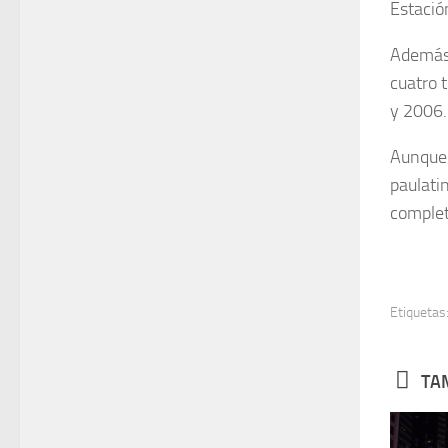
Estació
Además 
cuatro 
y 2006.
Aunque
paulat
complet
Etiquetas
TAM