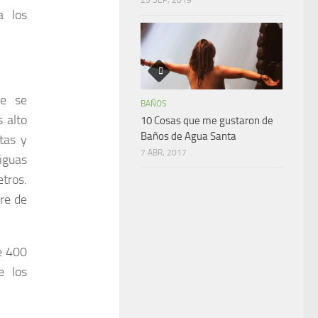
a los
ue se
BAÑOS
 alto
10 Cosas que me gustaron de
Baños de Agua Santa
tas y
7 ABR, 2017
iguas
tros.
re de
e 400
e los