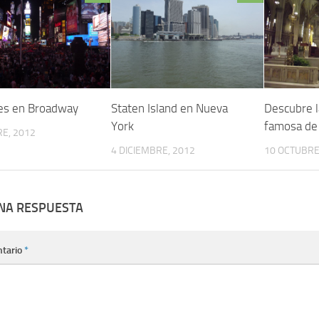
es en Broadway
Staten Island en Nueva
Descubre l
York
famosa de
E, 2012
4 DICIEMBRE, 2012
10 OCTUBRE
UNA RESPUESTA
tario
*