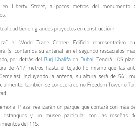
o en Liberty Street, a pocos metros del monumento 
os.
ctualidad tienen grandes proyectos en construcción:
lica” al World Trade Center: Edificio representativo q
irá (si contamos su antena) en el segundo rascacielos más
do, por detrás del
Burj Khalifa
en
Dubai
. Tendrá 105 plan
ura de 417 metros hasta el tejado (lo mismo que las ant
Gemelas). Incluyendo la antena, su altura será de 541 me
icialmente, también se conocerá como Freedom Tower o Tor
tad.
morial Plaza: realizarán un parque que contará con más d
s, estanques y un museo particular con las reseñas d
imientos del 11S.