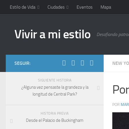
Estilo de Vida
Ciudades
Eventos
Mapa
Vivir a mi estilo
Desafiando patrone
SEGUIR:
NEW Y
SIGUIENTE HISTORIA
Por
¿Alguna vez pensaste la grandeza y la
longitud de Central Park?
POR
MAR
HISTORIA PREVIA
Desde el Palacio de Buckingham