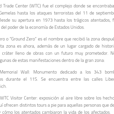
d Trade Center (WTC) fue el complejo donde se encontraba
Gemelas hasta los ataques terroristas del 11 de septiemb
esde su apertura en 1973 hasta los trágicos atentados, f
 del poder de la economía de Estados Unidos.
ro o “Ground Zero” es el nombre que recibió la zona despué
ta zona es ahora, además de un lugar cargado de histori
 cráter lleno de obras con un futuro muy prometedor. N
algunas de estas manifestaciones dentro de la gran zona:
emorial Wall: Monumento dedicado a los 343 bomb
dos durante el 11S. Se encuentra entre las calles Libe
ich.
 WTC Visitor Center: exposición al aire libre sobre los hech
uí ofrecen distintos tours a pie para aquellas personas que 
 y cómo los atentados cambiaron la vida de los afectados.