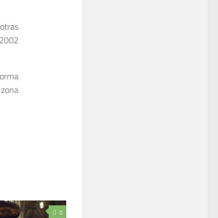
otras
e 2002
forma
 zona
0