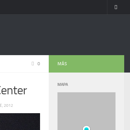
0
MÁS
MAPA
Center
E, 2012