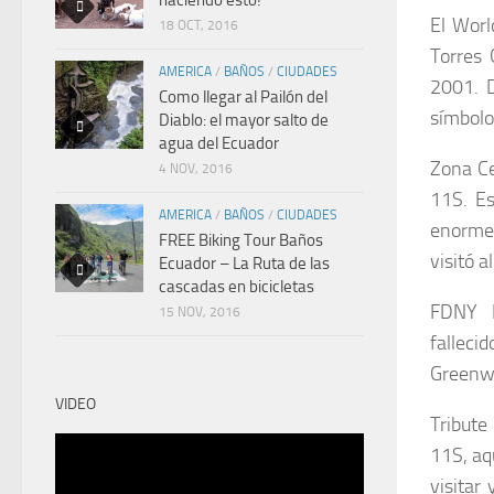
El Worl
18 OCT, 2016
Torres 
AMERICA
/
BAÑOS
/
CIUDADES
2001. D
Como llegar al Pailón del
símbolo
Diablo: el mayor salto de
agua del Ecuador
Zona Ce
4 NOV, 2016
11S. Es
AMERICA
/
BAÑOS
/
CIUDADES
enorme
FREE Biking Tour Baños
visitó 
Ecuador – La Ruta de las
cascadas en bicicletas
FDNY M
15 NOV, 2016
falleci
Greenw
VIDEO
Tribute
11S, aq
visitar