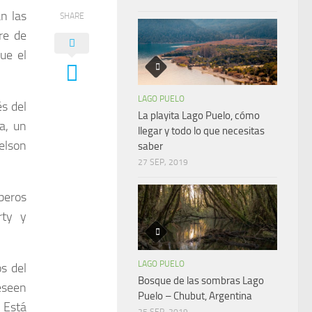
n las
SHARE
re de
ue el
LAGO PUELO
s del
La playita Lago Puelo, cómo
a, un
llegar y todo lo que necesitas
elson
saber
27 SEP, 2019
eros
rty y
LAGO PUELO
os del
Bosque de las sombras Lago
deseen
Puelo – Chubut, Argentina
 Está
25 SEP, 2019