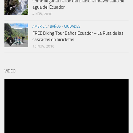
Como llegar al Pailón del Diablo: el mayor salto de
agua del Ecuador
4 NOV, 2016
AMERICA
/
BAÑOS
/
CIUDADES
FREE Biking Tour Baños Ecuador – La Ruta de las
cascadas en bicicletas
15 NOV, 2016
VIDEO