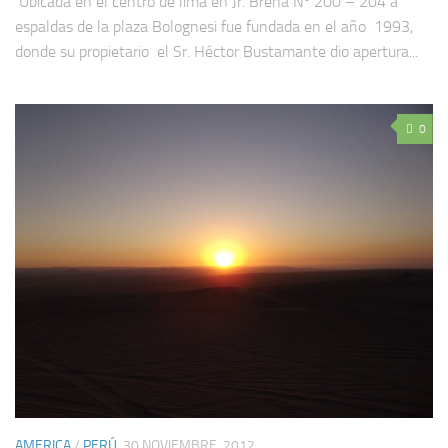
Ubicada en el centro de lima en Jr. Breña Nº 200 – 204 a
espaldas de la plaza Bolognesi fue fundada en el año 1993,
donde su propietario el Sr. Héctor Bustamante dio apertura...
0
AMERICA
/
PERÚ
30 NOVIEMBRE, 2012