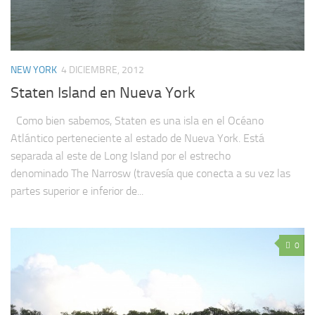
NEW YORK
4 DICIEMBRE, 2012
Staten Island en Nueva York
Como bien sabemos, Staten es una isla en el Océano
Atlántico perteneciente al estado de Nueva York. Está
separada al este de Long Island por el estrecho
denominado The Narrosw (travesía que conecta a su vez las
partes superior e inferior de...
0